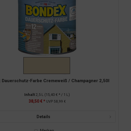
 Dauerschutz-Farbe Cremeweiß / Champagner 2,50l
Inhalt
2,5 L
(15,40 € * / 1 L)
38,50 € *
UVP
58,99 €
Details
Merken