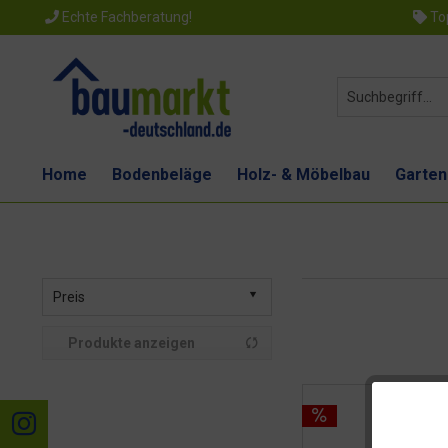
Echte Fachberatung!
Top
Home
Bodenbeläge
Holz- & Möbelbau
Garten
Preis
Produkte anzeigen
von
3,10 €
bis
77,12 €