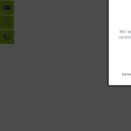
Wir v
verbes
Sie k
Bondex A