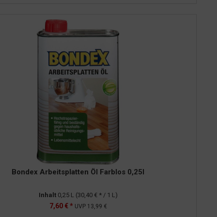
Bondex Arbeitsplatten Öl Farblos 0,25l
Inhalt
0,25 L
(30,40 € * / 1 L)
7,60 € *
UVP
13,99 €