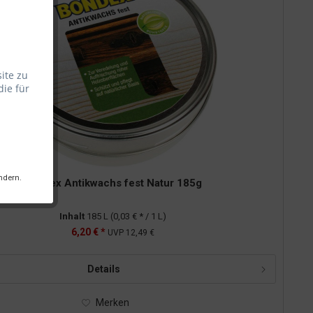
ite zu
die für
ndern.
Bondex Antikwachs fest Natur 185g
Inhalt
185 L
(0,03 € * / 1 L)
6,20 € *
UVP
12,49 €
Details
Merken