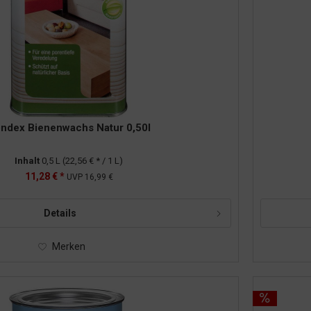
ndex Bienenwachs Natur 0,50l
Inhalt
0,5 L
(22,56 € * / 1 L)
11,28 € *
UVP
16,99 €
Details
Merken