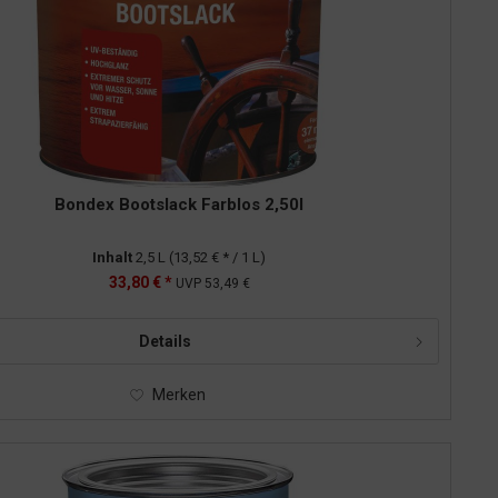
Bondex Bootslack Farblos 2,50l
Inhalt
2,5 L
(13,52 € * / 1 L)
33,80 € *
UVP
53,49 €
Details
Merken