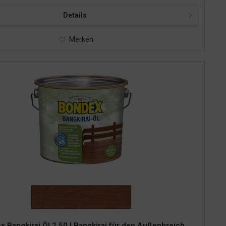
Details
Merken
x Bangkirai Öl 2,50 l Bangkirai für den Außenbreich