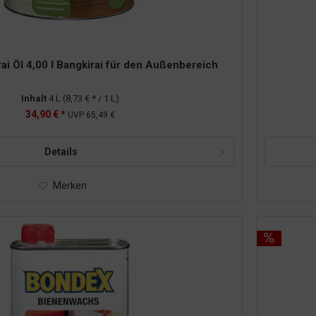
i Öl 4,00 l Bangkirai für den Außenbereich
Inhalt
4 L
(8,73 € * / 1 L)
34,90 € *
UVP
65,49 €
Details
Merken