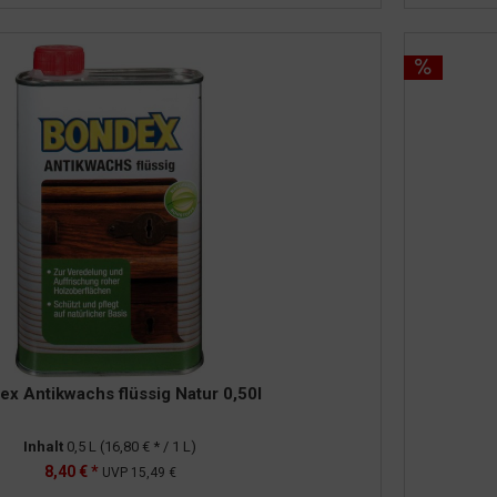
x Antikwachs flüssig Natur 0,50l
Inhalt
0,5 L
(16,80 € * / 1 L)
8,40 € *
UVP
15,49 €