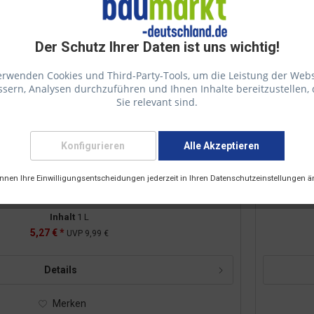
Der Schutz Ihrer Daten ist uns wichtig!
erwenden Cookies und Third-Party-Tools, um die Leistung der Webs
sern, Analysen durchzuführen und Ihnen Inhalte bereitzustellen, 
Sie relevant sind.
Konfigurieren
Alle Akzeptieren
önnen Ihre Einwilligungsentscheidungen jederzeit in Ihren Datenschutzeinstellungen ä
lgen & Moos Entferner Farblos 1,00l
Inhalt
1 L
5,27 € *
UVP
9,99 €
Details
Merken