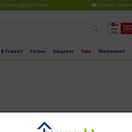
 Marken, günstige Preise!
Schneller Versand
 & Freizeit
Farben
Ratgeber
Sale
Markenwelt