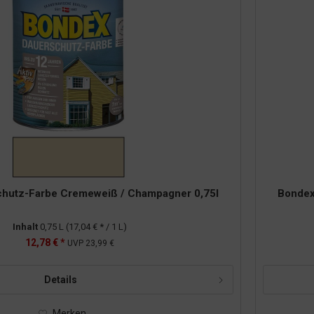
hutz-Farbe Cremeweiß / Champagner 0,75l
Bondex
Inhalt
0,75 L
(17,04 € * / 1 L)
12,78 € *
UVP
23,99 €
Details
Merken