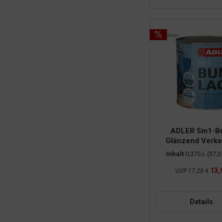
ADLER 5in1-Bu
Glänzend Verk
RAL9016 0,
Inhalt
0,375 L
(37,0
13,
UVP
17,20 €
Details