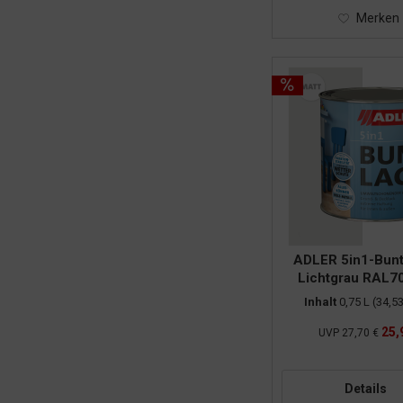
Merken
ADLER 5in1-Bunt
Lichtgrau RAL70
Inhalt
0,75 L
(34,53
25,
UVP
27,70 €
Details