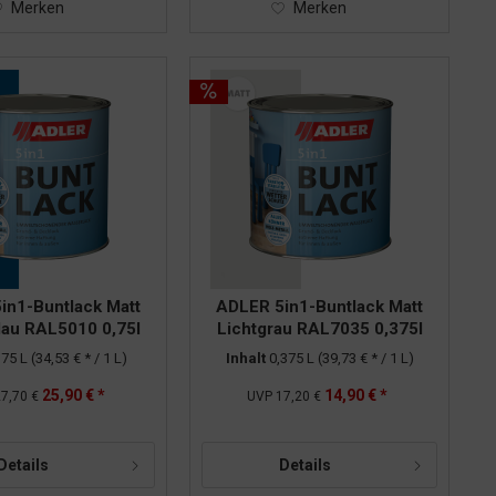
Merken
Merken
in1-Buntlack Matt
ADLER 5in1-Buntlack Matt
lau RAL5010 0,75l
Lichtgrau RAL7035 0,375l
,75 L
(34,53 € * / 1 L)
Inhalt
0,375 L
(39,73 € * / 1 L)
25,90 € *
14,90 € *
7,70 €
UVP
17,20 €
Details
Details