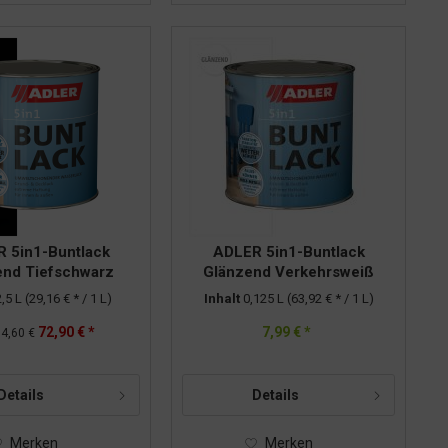
 5in1-Buntlack
ADLER 5in1-Buntlack
end Tiefschwarz
Glänzend Verkehrsweiß
AL9005 2,5l
RAL9016 0,125l
2,5 L
(29,16 € * / 1 L)
Inhalt
0,125 L
(63,92 € * / 1 L)
72,90 € *
7,99 € *
4,60 €
Details
Details
Merken
Merken