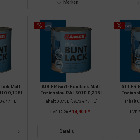
Merken
lack Matt
ADLER 5in1-Buntlack Matt
ADLER 5
10 0,125l
Enzianblau RAL5010 0,375l
Enzianb
0 € * / 1 L)
Inhalt
0,375 L
(39,73 € * / 1 L)
Inhalt
0
14,90 € *
UVP
17,20 €
UVP
2
Details