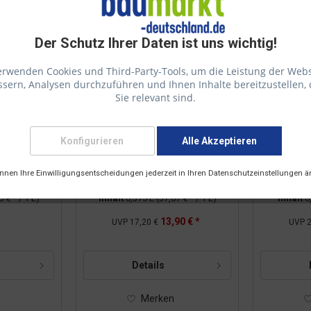
Der Schutz Ihrer Daten ist uns wichtig!
erwenden Cookies und Third-Party-Tools, um die Leistung der Webs
sern, Analysen durchzuführen und Ihnen Inhalte bereitzustellen, 
Sie relevant sind.
Konfigurieren
Alle Akzeptieren
ntlack
ADLER 5in1-Buntlack
ADLER
önnen Ihre Einwilligungsentscheidungen jederzeit in Ihren Datenschutzeinstellungen ä
osgrün
Glänzend Moosgrün
Glän
125l
RAL6005 0,375l
RA
0 € * / 1 L)
Inhalt
0,375 L
(37,07 € * / 1 L)
Inhalt
0
13,90 € *
UVP
17,20 €
UVP
2
Details
Merken