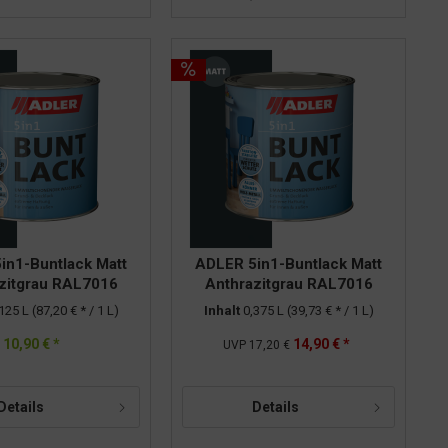
in1-Buntlack Matt
ADLER 5in1-Buntlack Matt
zitgrau RAL7016
Anthrazitgrau RAL7016
0,125l
0,375l
,125 L
(87,20 € * / 1 L)
Inhalt
0,375 L
(39,73 € * / 1 L)
10,90 € *
14,90 € *
UVP
17,20 €
Details
Details