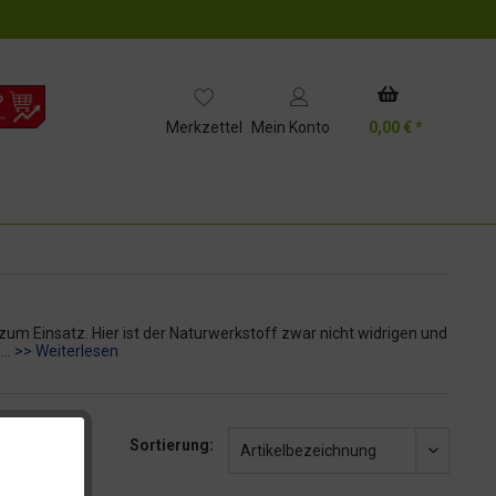
!
Merkzettel
Mein Konto
0,00 € *
 Einsatz. Hier ist der Naturwerkstoff zwar nicht widrigen und
...
>> Weiterlesen
Sortierung:
Artikelbezeichnung