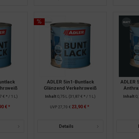
ntlack
ADLER 5in1-Buntlack
ADLER 5
ehrsweiß
Glänzend Verkehrsweiß
Anthra
375l
RAL9016 0,75l
7 € * / 1 L)
Inhalt
0,75 L
(31,87 € * / 1 L)
Inhalt
0
90 € *
23,90 € *
UVP
27,70 €
Details