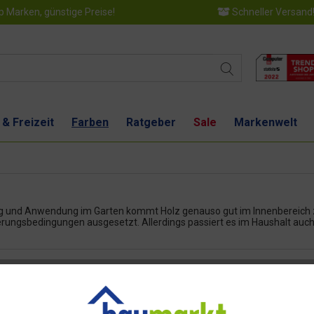
 Marken, günstige Preise!
Schneller Versand
 & Freizeit
Farben
Ratgeber
Sale
Markenwelt
g und Anwendung im Garten kommt Holz genauso gut im Innenbereich zum
erungsbedingungen ausgesetzt. Allerdings passiert es im Haushalt auch