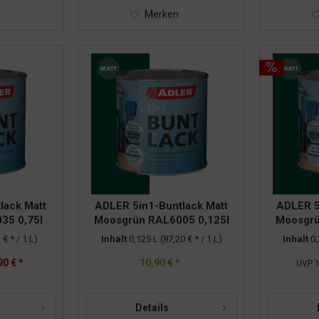
Merken
lack Matt
ADLER 5in1-Buntlack Matt
ADLER 5
35 0,75l
Moosgrün RAL6005 0,125l
Moosgrü
 € * / 1 L)
Inhalt
0,125 L
(87,20 € * / 1 L)
Inhalt
0
90 € *
10,90 € *
UVP
1
Details