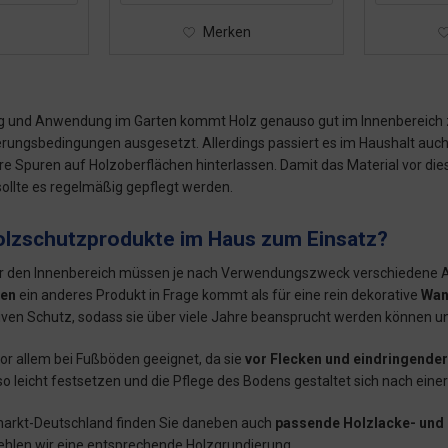
Merken
g und Anwendung im Garten kommt Holz genauso gut im Innenbereich zum
erungsbedingungen ausgesetzt. Allerdings passiert es im Haushalt auc
e Spuren auf Holzoberflächen hinterlassen. Damit das Material vor diese
sollte es regelmäßig gepflegt werden.
zschutzprodukte im Haus zum Einsatz?
r den Innenbereich müssen je nach Verwendungszweck verschiedene Anf
en
ein anderes Produkt in Frage kommt als für eine rein dekorative
Wan
iven Schutz, sodass sie über viele Jahre beansprucht werden können und
vor allem bei Fußböden geeignet, da sie
vor Flecken und eindringender
so leicht festsetzen und die Pflege des Bodens gestaltet sich nach eine
arkt-Deutschland finden Sie daneben auch
passende Holzlacke- und
ehlen wir eine entsprechende Holzgrundierung.