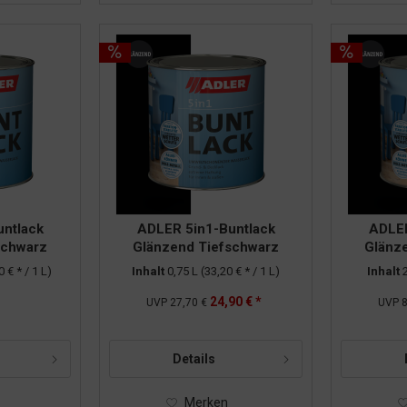
ntlack
ADLER 5in1-Buntlack
ADLER
schwarz
Glänzend Tiefschwarz
Glänz
125l
RAL9005 0,75l
R
0 € * / 1 L)
Inhalt
0,75 L
(33,20 € * / 1 L)
Inhalt
24,90 € *
UVP
27,70 €
UVP
8
Details
Merken