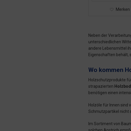
Merken
Neben der Verarbeitun
unterschiedlichen Witt
andere Lebensmittel ihr
Eigenschaften behält, 
Wo kommen Hol
Holzschutzprodukte fü
strapazierten
Holzbod
benötigen einen intens
Holzöle für Innen sind 
Schmutzpartikel nicht 
Im Sortiment von Baum
solchen Anstrich empf