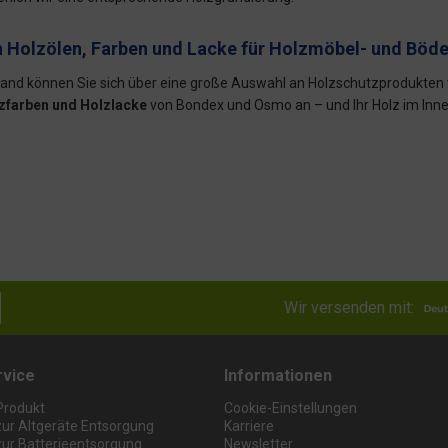
 Holzölen, Farben und Lacke für Holzmöbel- und Böd
nd können Sie sich über eine große Auswahl an Holzschutzprodukten v
zfarben und Holzlacke
von Bondex und Osmo an – und Ihr Holz im Innen
Wir versenden mit:
rvice
Informationen
Produkt
Cookie-Einstellungen
zur Altgeräte Entsorgung
Karriere
zur Batterieentsorgung
Newsletter