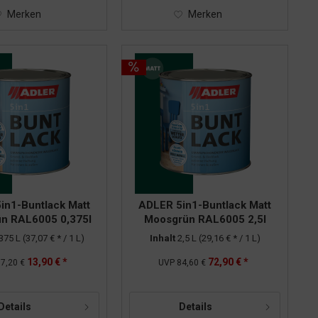
Merken
Merken
in1-Buntlack Matt
ADLER 5in1-Buntlack Matt
n RAL6005 0,375l
Moosgrün RAL6005 2,5l
,375 L
(37,07 € * / 1 L)
Inhalt
2,5 L
(29,16 € * / 1 L)
13,90 € *
72,90 € *
7,20 €
UVP
84,60 €
Details
Details