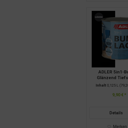
Ultra Nature
Wilckens
WOCA
ADLER 5in1-Bu
Glänzend Tief
RAL9005 0,
Inhalt
0,125 L
(79,2
9,90 € *
Details
Merken