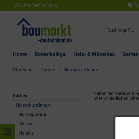
Echte Fachberatung!
Top
Home
Bodenbeläge
Holz- & Möbelbau
Garten
Startseite
Farben
Holzschutz Innen
Neben der Verarbeitun
Farben
unterschiedlichen Witt
Holzschutz Innen
Holzreparatur
Wachs
Holzöle