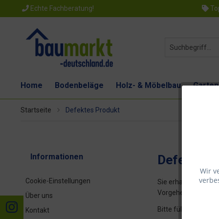
Echte Fachberatung!
Top
Home
Bodenbeläge
Holz- & Möbelbau
Garten
Startseite
Defektes Produkt
Informationen
Defektes 
Wir v
verbes
Cookie-Einstellungen
Sie erhalten von u
Vorgehensweise.
Über uns
Bitte füllen Sie di
Kontakt