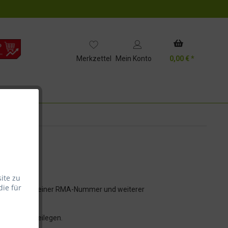
!
Merkzettel
Mein Konto
0,00 € *
ite zu
die für
ckantwort mit einer RMA-Nummer und weiterer
 dem Paket beilegen.