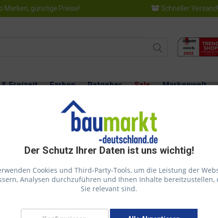
 Marken, günstige Preise!
Schneller Versand
 & Freizeit
Farben
Ratgeber
Sale
Markenwelt
Der Schutz Ihrer Daten ist uns wichtig!
Produkt
erwenden Cookies und Third-Party-Tools, um die Leistung der Webs
sern, Analysen durchzuführen und Ihnen Inhalte bereitzustellen, 
ns nach dem Absenden dieses Formulars innerhalb kurzer Zeit eine Rü
Sie relevant sind.
e Fehlerbeschreibung ausführlich aus, Sie müssen diese dann nicht mehr