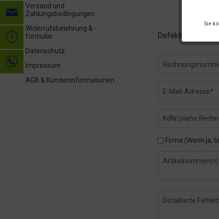
Versand und
Zahlungsbedingungen
Sie k
Widerrufsbelehrung & -
Defektes Produkt
formular
Datenschutz
Impressum
AGB & Kundeninformationen
Firma (Wenn ja, b