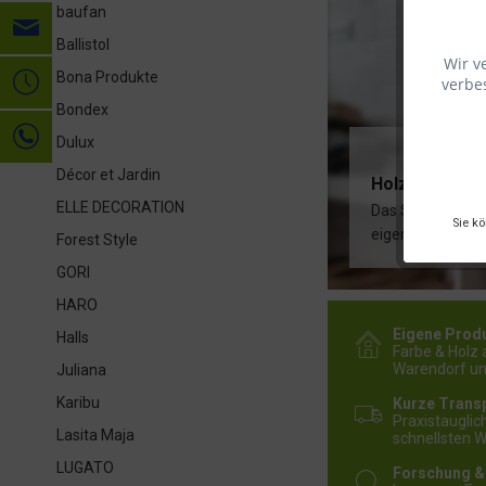
baufan
Ballistol
Wir v
Bona Produkte
verbes
Bondex
Dulux
Décor et Jardin
Holz trifft Fa
ELLE DECORATION
Das Siegel
„Mad
Sie k
eigenen Werken. 
Forest Style
GORI
HARO
Eigene Prod
Halls
Farbe & Holz 
Warendorf u
Juliana
Karibu
Kurze Trans
Praxistaugli
Lasita Maja
schnellsten 
LUGATO
Forschung &