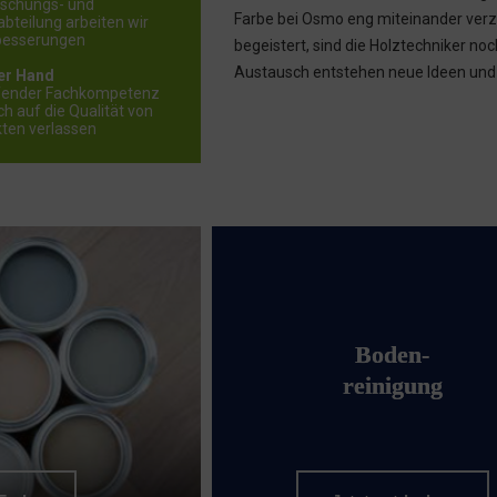
rschungs- und
Farbe bei Osmo eng miteinander verz
bteilung arbeiten wir
rbesserungen
begeistert, sind die Holztechniker n
Austausch entstehen neue Ideen und sc
ner Hand
ifender Fachkompetenz
ch auf die Qualität von
ten verlassen
Boden-
reinigung