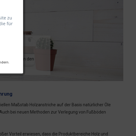
ite zu
die für
ktionskette in den
ndern.
teme.
hrung
iellen Maßstab Holzanstriche auf der Basis natürlicher Öle
 Auch bei neuen Methoden zur Verlegung von Fußböden
oßer Vorteil erwiesen, dass die Produktbereiche Holz und