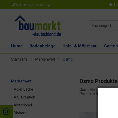
Echte Fachberatung!
Top
Home
Bodenbeläge
Holz- & Möbelbau
Garten
Startseite
Markenwelt
Osmo
Osmo Produkte
Markenwelt
Adler Lacke
Osmo Holz und Color is
Produkte für verschiede
A.S. Creation
AkzoNobel
Biohort