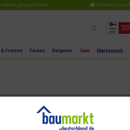
 Marken, günstige Preise!
Schneller Versand
 & Freizeit
Farben
Ratgeber
Sale
Markenwelt
t eine Holzbeschichtungs- und Lackierungsmarke, die für Qualität, Langl
ne Anwendungen, z.B. für die Lackierung von Holz, Metall, Kunststoff,..