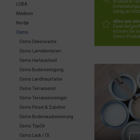
In unserer Fo
LOBA
Entwicklungsa
stetig an Ve
Madison
Alles aus ei
Nordje
Dank tiefgre
können Sie si
Osmo
Osmo-Produk
Osmo Dekorwachs
Osmo Lamellentüren
Osmo Hartwachsöl
Osmo Bodenreinigung
Osmo Landhausfarbe
Osmo Terrassenöl
Osmo Terrassenreiniger
Osmo Pinsel & Zubehör
Osmo Bodenausbesserung
Osmo TopOil
Osmo Lack / Öl