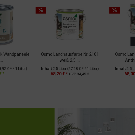
ck Wandpaneele
Osmo Landhausfarbe Nr. 2101
Osmo Land
..
weiß 2,5l,...
Anthr
,92 € * / 1 Liter)
Inhalt
2.5 Liter
(27,28 € * / 1 Liter)
Inhalt
2.5 L
€ *
68,20 € *
68,00
UVP
94,45 €