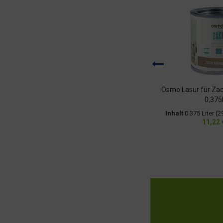
Osmo Landhausfarbe Nr.2310
Osmo Lasur für Za
Zeder/Rotholz 2,5l...
0,375l.
Inhalt
2.5 Liter
(28,24 € * / 1 Liter)
Inhalt
0.375 Liter
(29
70,60 € *
11,22 
UVP
94,45 €