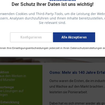
Der Schutz Ihrer Daten ist uns wichtig!
erwenden Cookies und Third-Party-Tools, um die Leistung der Webs
sern, Analysen durchzuführen und Ihnen Inhalte bereitzustellen, 
Sie relevant sind.
Konfigurieren
Alle Akzeptieren
rbe
e in Germany“
steht bei Osmo für die Realisierung der gesamten Produ
önnen Ihre Einwilligungsentscheidungen jederzeit in Ihren Datenschutzeinstellungen ä
Das gilt sowohl für die Holzfertigprodukte als auch für die Anstrichsys
uktion
Osmo: Mehr als 140 Jahre Erfa
aus den Werken in
nd Münster
Osmo waren die Ersten, die im industr
und Wachse auf den Markt brachten.
portwege
che Lösungen auf
leisteten sie Pionierarbeit.
Wegen
 Entwicklung
Dabei hat es sich immer wieder als gr