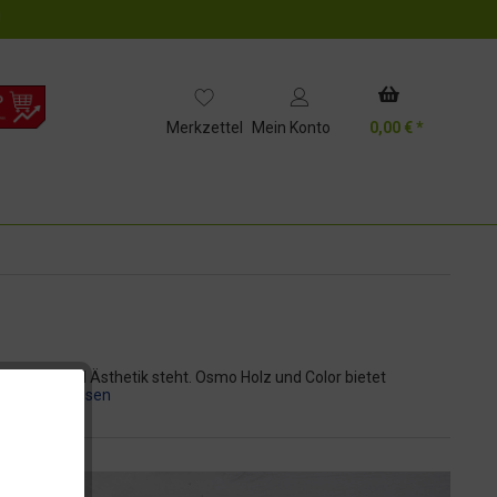
!
Merkzettel
Mein Konto
0,00 € *
ebigkeit und Ästhetik steht. Osmo Holz und Color bietet
.
>> Weiterlesen