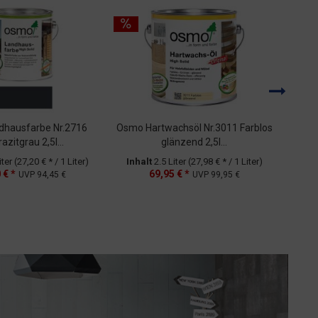
Vers
hausfarbe Nr.2716
Osmo Hartwachsöl Nr.3011 Farblos
azitgrau 2,5l...
glänzend 2,5l...
R
iter
(27,20 € * / 1 Liter)
Inhalt
2.5 Liter
(27,98 € * / 1 Liter)
Inh
 € *
69,95 € *
UVP
94,45 €
UVP
99,95 €