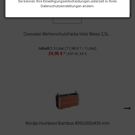
Sie können Ihre Einwilligungsentscheidungen jederzeit in Ihren
Datenschutzeinstellungen ändern.
Consolan Wetterschutzfarbe Holz Weiss 2,5L...
Inhalt
2.5 Liter
(11,98 € * / 1 Liter)
29,95 € *
UVP
41,99 €
Nordje Hochbeet Bambus 800x300x435 mm