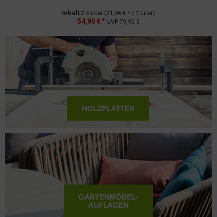
Inhalt
2.5 Liter
(21,96 € * / 1 Liter)
54,90 € *
UVP
79,95 €
HOLZPLATTEN
GARTENMÖBEL-
AUFLAGEN