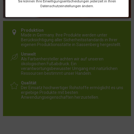
Sie können Ihre Einwilligungsentscheidungen jederzeit in Ihren
verschönern, zu schützen und zu erhalten.
Datenschutzeinstellungen ändern.
Produktion
Made in Germany. Ihre Produkte werden unter
Berücksichtigung aller Sicherheitsstandards in Ihrer
eigenen Produktionsstätte in Sassenberg hergestellt.
Umwelt
Als Farbenhersteller achten wir auf unseren
ökologischen Fußabdruck. Ein
verantwortungsbewusster Umgang mit natürlichen
Ressourcen bestimmt unser Handeln.
Qualität
Der Einsatz hochwertiger Rohstoffe ermöglicht es uns
ergiebige Produkte mit besten
Anwendungseigenschaften herzustellen.