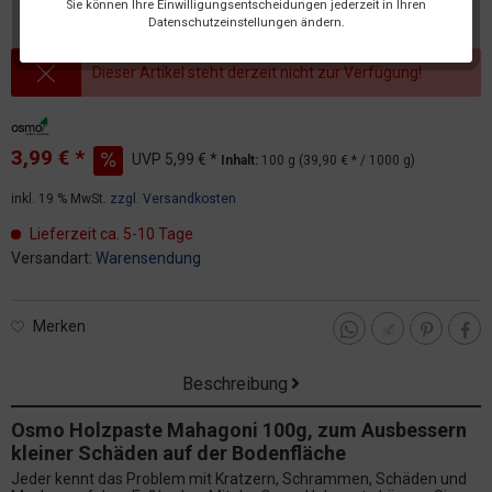
Sie können Ihre Einwilligungsentscheidungen jederzeit in Ihren
Datenschutzeinstellungen ändern.
Dieser Artikel steht derzeit nicht zur Verfügung!
3,99 € *
UVP
5,99 € *
Inhalt:
100 g (39,90 € * / 1000 g)
inkl. 19 % MwSt.
zzgl. Versandkosten
Lieferzeit ca. 5-10 Tage
Versandart:
Warensendung
Merken
Beschreibung
Osmo Holzpaste Mahagoni 100g, zum Ausbessern
kleiner Schäden auf der Bodenfläche
Jeder kennt das Problem mit Kratzern, Schrammen, Schäden und