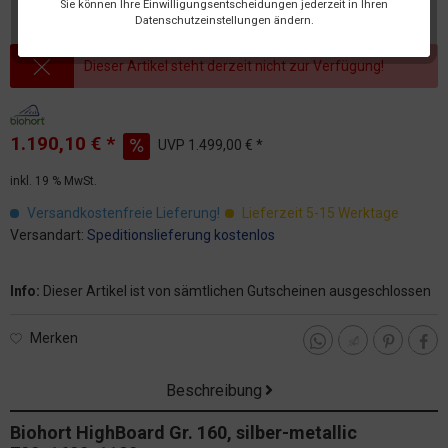
Sie können Ihre Einwilligungsentscheidungen jederzeit in Ihren
Datenschutzeinstellungen ändern.
Dieser Artikel steht derzeit nicht zur Verfügung!
1.190,10 € *
UVP
1.499,00 € *
inkl. 19 % MwSt.
Versandkostenfreie Lieferung!
Lieferzeit 5-15 Werktage
Versandart:
Speditionslieferung kostenlos
Info:
Dieser Artikel ist von sämtlichen Gutscheinen ausgeschlossen
Merken
Beschreibung
Biohort HighBoard Gr. 160, silber-metallic