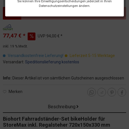
Sie können Ihre Einwilligungsentscheidungen jederzeit in Ihren
Datenschutzeinstellungen ändern.
Dieser Artikel steht derzeit nicht zur Verfügung!
77,47 € *
UVP
94,00 € *
inkl. 19 % MwSt.
Versandkostenfreie Lieferung!
Lieferzeit 5-15 Werktage
Versandart:
Speditionslieferung kostenlos
Info:
Dieser Artikel ist von sämtlichen Gutscheinen ausgeschlossen
Merken
Beschreibung
Biohort Fahrradständer-Set bikeHolder für
StoreMax inkl. Regalsteher 720x150x330 mm