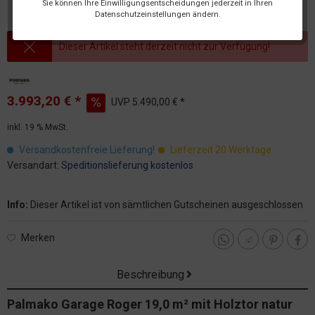
Sie können Ihre Einwilligungsentscheidungen jederzeit in Ihren
Datenschutzeinstellungen ändern.
Dieser Artikel steht derzeit nicht zur Verfügung!
3.993,20 € *
UVP
5.490,00 € *
inkl. 19 % MwSt.
Versandkostenfreie Lieferung!
Lieferzeit 20 Werktage
Versandart:
Speditionslieferung kostenlos
Info:
Dieser Artikel ist von sämtlichen Gutscheinen ausgeschlossen
Merken
Beschreibung
Palmako Garage Roger 19,0 m² mit Holztor natur