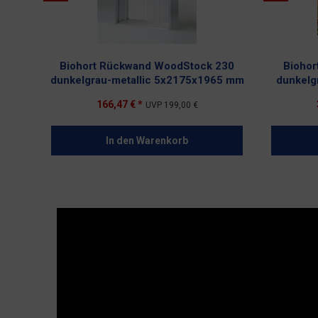
Biohort Rückwand WoodStock 230
Biohor
dunkelgrau-metallic 5x2175x1965 mm
dunkelg
166,47 € *
UVP
199,00 €
In den
Warenkorb