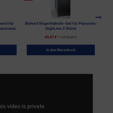
neel für
Biohort Regenfallrohr-Set für Panorama
Bioh
Panorama
HighLine 2 Stück
du
69,47 € *
UVP
84,00 €
In den
Warenkorb