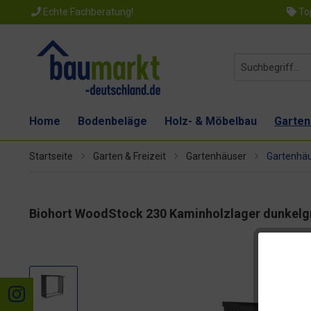
Echte Fachberatung!
Top
Home
Bodenbeläge
Holz- & Möbelbau
Garten
Startseite
Garten & Freizeit
Gartenhäuser
Gartenhäu
Biohort WoodStock 230 Kaminholzlager dunkel