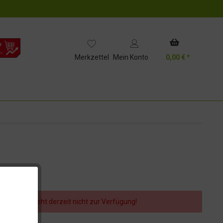
!
Merkzettel
Mein Konto
0,00 € *
er Artikel steht derzeit nicht zur Verfügung!