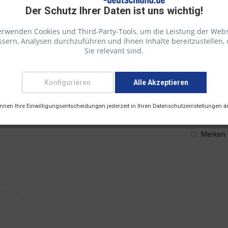
Der Schutz Ihrer Daten ist uns wichtig!
erwenden Cookies und Third-Party-Tools, um die Leistung der Webs
631,51 €
sern, Analysen durchzuführen und Ihnen Inhalte bereitzustellen, 
Sie relevant sind.
inkl. 19 % Mw
Versandk
Versandart
Konfigurieren
Alle Akzeptieren
önnen Ihre Einwilligungsentscheidungen jederzeit in Ihren Datenschutzeinstellungen ä
Info:
Dieser
Merken