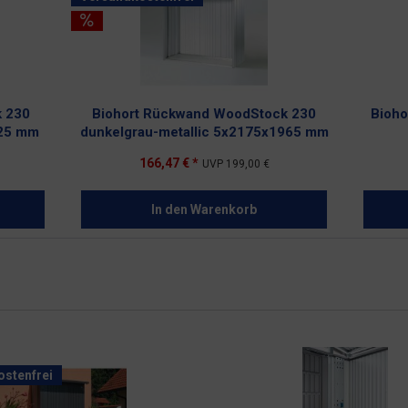
k 230
Biohort Rückwand WoodStock 230
Bioho
725 mm
dunkelgrau-metallic 5x2175x1965 mm
166,47 € *
UVP
199,00 €
In den
Warenkorb
stenfrei