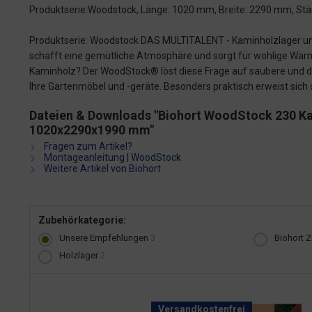
Produktserie:Woodstock, Länge: 1020 mm, Breite: 2290 mm, Stä
Produktserie: Woodstock DAS MULTITALENT - Kaminholzlager und
schafft eine gemütliche Atmosphäre und sorgt für wohlige Wär
Kaminholz? Der WoodStock® löst diese Frage auf saubere und da
Ihre Gartenmöbel und -geräte. Besonders praktisch erweist sic
Dateien & Downloads "Biohort WoodStock 230 Ka
1020x2290x1990 mm"
Fragen zum Artikel?
Montageanleitung | WoodStock
Weitere Artikel von Biohort
Zubehörkategorie:
Unsere Empfehlungen
3
Biohort 
Holzlager
2
Versandkostenfrei