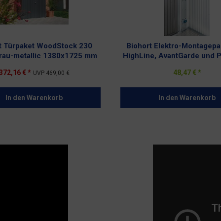
t Türpaket WoodStock 230
Biohort Elektro-Montagepa
rau-metallic 1380x1725 mm
HighLine, AvantGarde und 
372,16 € *
48,47 € *
UVP
469,00 €
In den
Warenkorb
In den
Warenkorb