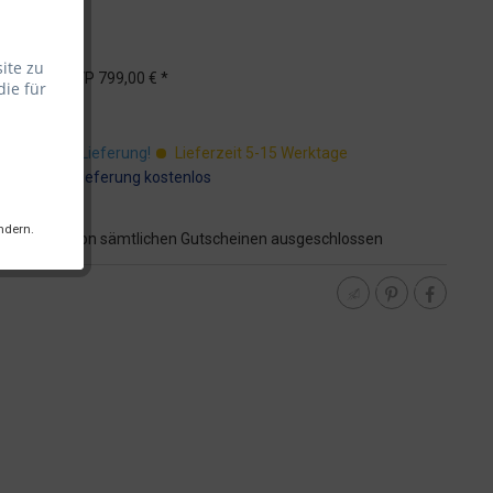
ite zu
 *
UVP
799,00 € *
die für
St.
ostenfreie Lieferung!
Lieferzeit 5-15 Werktage
:
Speditionslieferung kostenlos
ndern.
 Artikel ist von sämtlichen Gutscheinen ausgeschlossen