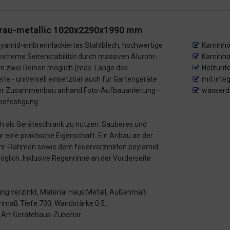
grau-metallic 1020x2290x1990 mm
olyamid-einbrennlackiertes Stahlblech, hochwertige
Kaminhol
: extreme Seitenstabilität durch massiven Alurohr-
Kaminho
in zwei Reihen möglich (max. Länge des
Holzunte
ite - universell einsetzbar auch für Gartengeräte
mit inte
facher Zusammenbau anhand Foto-Aufbauanleitung -
wasserdi
nbefestigung
ch als Geräteschrank zu nutzen. Sauberes und
r eine praktische Eigenschaft. Ein Anbau an der
rohr-Rahmen sowie dem feuerverzinkten poylamid-
möglich. Inklusive Regenrinne an der Vorderseite
ung:verzinkt, Material Haus:Metall, Außenmaß
nmaß Tiefe:700, Wandstärke:0,5,
us Art:Gerätehaus-Zubehör