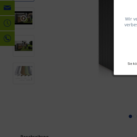
Wir v
verbes
Sie k