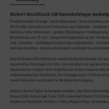
Beschreibung
Biohort WoodStock 230 Kaminholzlager dunkel
Produktvorteile:Vorzüge - beste Materialien: feuerverzinktes, p
Alu-Profile, Schrauben und Scharniere aus Edelstahl - Stabilität
Rahmen, hohe Schneelast - großes Platzangebot: Holzlagerung 
Brennholzes von 35 cm) - integrierte Regenrinne an der Vorderse
und -utensilien - vielfältige Erweiterungsmöglichkeiten - ein
niemals streichen - inklusive Schrauben und Dübel für die Bode
Das Multitalent WoodStock ist sowohl als Kaminholzlager als au
dauerhaftes Verstauen von Holz, Gartenmöbel und -geräte ist nu
Hauswand ist möglich. Hohe Stabilität durch den massiven Alu
einbrennlackierten Stahlblech. Die Holzlagerung in 2 Reihen ist 
sowie Schrauben und Dübel für die Bodenbefestigung.
Farbton:dunkel, Farbe:dunkelgrau-metallic, Oberflächenbehandl
Breite:2290, Außenmaß Tiefe:1020, Innenmaß Breite:2140, Inne
Dachform:Flachdach, Firsthöhe:1990, pflegeleicht:ja, Geräteha