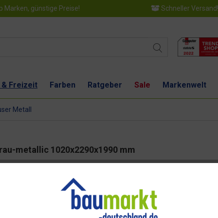
 Marken, günstige Preise!
Schneller Versand
 & Freizeit
Farben
Ratgeber
Sale
Markenwelt
ser Metall
grau-metallic 1020x2290x1990 mm
Dies