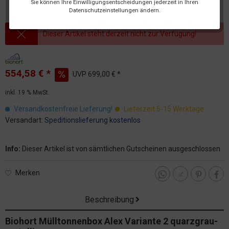
Sie können Ihre Einwilligungsentscheidungen jederzeit in Ihren
Datenschutzeinstellungen ändern.
Dieser Artikel steht derzeit nicht zur Verfügung!
554,58 € *
UVP
699,00 € *
inkl. 19 % MwSt.
Versandkostenfreie Lieferung!
Lieferzeit 5-15 Werktage
Versandart:
Speditionslieferung kostenlos
Info:
Dieser Artikel ist von sämtlichen Gutscheinen ausgeschlossen
Merken
Beschreibung
Biohort Mülltonnenbox Alex Variante 2 quarzgrau-