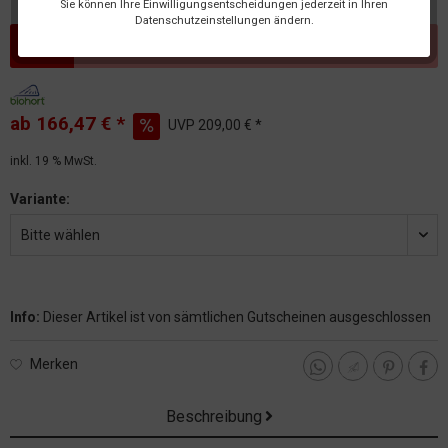
Sie können Ihre Einwilligungsentscheidungen jederzeit in Ihren
Datenschutzeinstellungen ändern.
Dieser Artikel steht derzeit nicht zur Verfügung!
ab 166,47 € *
UVP
209,00 € *
inkl. 19 % MwSt.
Variante:
Bitte wählen
Info:
Dieser Artikel ist von sämtlichen Gutscheinen ausgeschlossen
Merken
Beschreibung