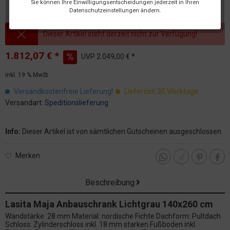
Sie können Ihre Einwilligungsentscheidungen jederzeit in Ihren
Datenschutzeinstellungen ändern.
Dieser Artikel steht derzeit nicht zur Verfügung!
1.812,07 € *
UVP
2.049,00 € *
inkl. 19 % MwSt.
Versandkostenfreie Lieferung!
Lieferzeit 30 Werktage
Versandart:
Speditionslieferung
Info:
Dieser Artikel ist von sämtlichen Gutscheinen ausgeschlossen
Merken
Beschreibung
Lasita Maja Anbauschrank Lichtgrau 140x260 cm
Wandstärke: 28 mm Material: nordische Fichte Dachform: Pultdach
Schloss: Zylinderschloss inkl. 18 mm starken Fußboden inkl.