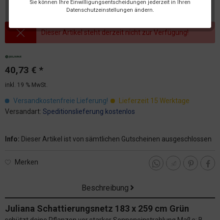
Sie können Ihre Einwilligungsentscheidungen jederzeit in Ihren
Datenschutzeinstellungen ändern.
Dieser Artikel steht derzeit nicht zur Verfügung!
40,73 € *
inkl. 19 % MwSt.
Versandkostenfreie Lieferung!
Lieferzeit 15 Werktage
Versandart:
Speditionslieferung kostenlos
Info:
Dieser Artikel ist von sämtlichen Gutscheinen ausgeschlossen
Merken
Beschreibung
Juliana Schattierungsnetz 183 x 259 cm Grün