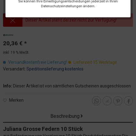
Sie können Ihre Einwilligungsentscheidungen jederzeit in Ihren
Datenschutzeinstellungen ändern.
Dieser Artikel steht derzeit nicht zur Verfügung!
20,36 € *
inkl. 19 % MwSt.
Versandkostenfreie Lieferung!
Lieferzeit 15 Werktage
Versandart:
Speditionslieferung kostenlos
Info:
Dieser Artikel ist von sämtlichen Gutscheinen ausgeschlossen
Merken
Beschreibung
Juliana Grosse Federn 10 Stück