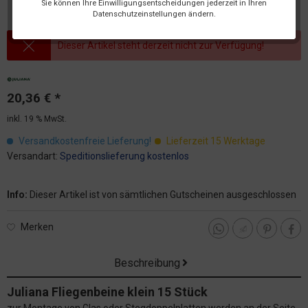
Sie können Ihre Einwilligungsentscheidungen jederzeit in Ihren
Datenschutzeinstellungen ändern.
Dieser Artikel steht derzeit nicht zur Verfügung!
20,36 € *
inkl. 19 % MwSt.
Versandkostenfreie Lieferung!
Lieferzeit 15 Werktage
Versandart:
Speditionslieferung kostenlos
Info:
Dieser Artikel ist von sämtlichen Gutscheinen ausgeschlossen
Merken
Beschreibung
Juliana Fliegenbeine klein 15 Stück