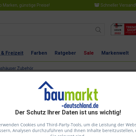
 Marken, günstige Preise!
Schneller Versand
 & Freizeit
Farben
Ratgeber
Sale
Markenwelt
shäuser Zubehör
Der Schutz Ihrer Daten ist uns wichtig!
Dies
erwenden Cookies und Third-Party-Tools, um die Leistung der Webs
sern, Analysen durchzuführen und Ihnen Inhalte bereitzustellen, 