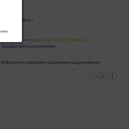
UVP
9,00 € *
St.
ndern.
ostenfreie Lieferung!
Lieferzeit 15 Werktage
:
Speditionslieferung kostenlos
 Artikel ist von sämtlichen Gutscheinen ausgeschlossen