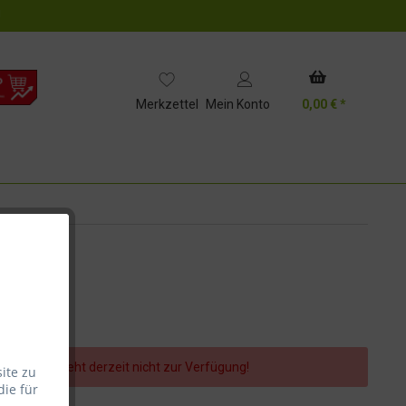
!
Merkzettel
Mein Konto
0,00 € *
er Artikel steht derzeit nicht zur Verfügung!
ite zu
die für