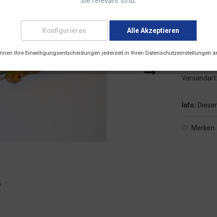
Sie relevant sind.
Konfigurieren
Alle Akzeptieren
6,73 € *
inkl. 19 % Mw
önnen Ihre Einwilligungsentscheidungen jederzeit in Ihren Datenschutzeinstellungen ä
Versandk
Versandart
Info:
Dieser
Merken