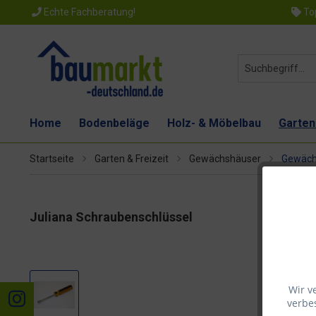
Echte Fachberatung!
Top
Home
Bodenbeläge
Holz- & Möbelbau
Garten
Startseite
Garten & Freizeit
Gewächshäuser
Gewäch
Juliana Schraubenschlüssel
Wir v
verbes