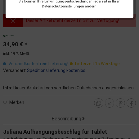
Sie können Ihre Einwilligungsentscheidungen jederzeit in Ihren
Datenschutzeinstellungen ändern.
Dieser Artikel steht derzeit nicht zur Verfügung!
34,90 € *
inkl. 19 % MwSt.
Versandkostenfreie Lieferung!
Lieferzeit 15 Werktage
Versandart:
Speditionslieferung kostenlos
Info:
Dieser Artikel ist von sämtlichen Gutscheinen ausgeschlossen
Merken
Beschreibung
Juliana Aufhängungsbeschlag für Tablet