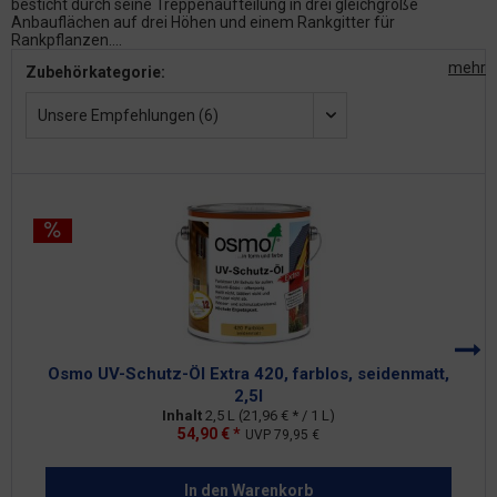
besticht durch seine Treppenaufteilung in drei gleichgroße
Anbauflächen auf drei Höhen und einem Rankgitter für
Rankpflanzen....
mehr
Zubehörkategorie:
Unsere Empfehlungen (6)
Osmo UV-Schutz-Öl Extra 420, farblos, seidenmatt,
2,5l
Inhalt
2,5 L
(21,96 € * / 1 L)
54,90 € *
UVP
79,95 €
In den
Warenkorb