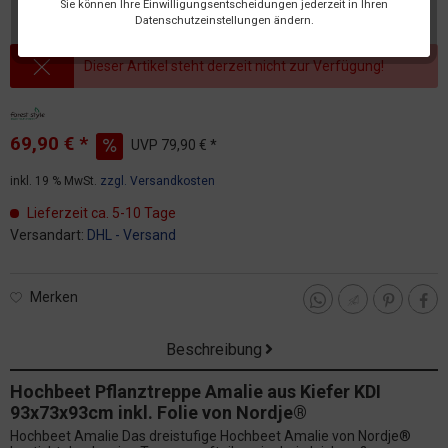
Sie können Ihre Einwilligungsentscheidungen jederzeit in Ihren
Datenschutzeinstellungen ändern.
Dieser Artikel steht derzeit nicht zur Verfügung!
69,90 € *
UVP
79,90 € *
inkl. 19 % MwSt.
zzgl. Versandkosten
Lieferzeit ca. 5-10 Tage
Versandart:
DHL - Versand
Merken
Beschreibung
Hochbeet Pflanztreppe Amalie aus Kiefer KDI
93x73x93cm inkl. Folie von Nordje®
Hochbeet Amalie Das dreistufige Hochbeet Amalie von Nordje®