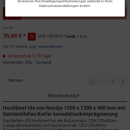
Sie können Ihre Einwilligungsentscheidungen jederzeit in Ihren
Datenschutzeinstellungen ändern.
Dieser Artikel steht derzeit nicht zur Verfügung!
70,90 € *
UVP
149,99 € *
Inhalt:
1 Stck.
inkl. 19 % MwSt.
zzgl. Versandkosten
Lieferzeit ca. 5-10 Tage
Versandart:
DHL - Versand
Merken
Beschreibung
Hochbeet Ida von Nordje 1200 x 1200 x 400 mm mit
Geotextilvlies Kiefer kesseldruckimprägnierung
Das Kiefern KDI Hochbeet hat die Außenmaße 120x120x40cm
(LängexBreitexHöhe) und das Innenmaß 120x120x40cm