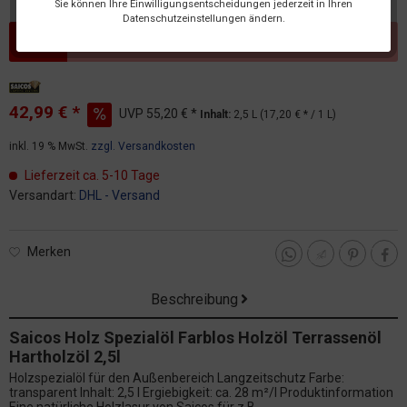
Sie können Ihre Einwilligungsentscheidungen jederzeit in Ihren
Datenschutzeinstellungen ändern.
Dieser Artikel steht derzeit nicht zur Verfügung!
42,99 € *
UVP
55,20 € *
Inhalt:
2,5 L (17,20 € * / 1 L)
inkl. 19 % MwSt.
zzgl. Versandkosten
Lieferzeit ca. 5-10 Tage
Versandart:
DHL - Versand
Merken
Beschreibung
Saicos Holz Spezialöl Farblos Holzöl Terrassenöl
Hartholzöl 2,5l
Holzspezialöl für den Außenbereich Langzeitschutz Farbe:
transparent Inhalt: 2,5 l Ergiebigkeit: ca. 28 m²/l Produktinformation