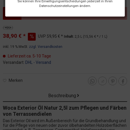
Sie können Ihre Einwilligungsentscheidungen jederzeit in Ihren
Datenschutzeinstellungen ändern.
Dieser Artikel steht derzeit nicht zur Verfügung!
38,90 € *
UVP
59,95 € *
Inhalt:
2,5 L (15,56 € * / 1 L)
inkl. 19 % MwSt.
zzgl. Versandkosten
Lieferzeit ca. 5-10 Tage
Versandart:
DHL - Versand
Merken
Beschreibung
Woca Exterior Öl Natur 2,5l zum Pflegen und Färben
von Terrassendielen
Das Exterior Oil wird im Außenbereich für die Grundbehandlung und
für die Pflege von neuen oder zuvor ölbehandelten Holzoberflächen