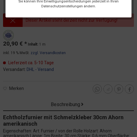
Sie können Ihre Einwilligungsentscheidungen jederzeit in Ihren
Datenschutzeinstellungen ändern.
Dieser Artikel steht derzeit nicht zur Verfügung!
20,90 € *
Inhalt:
1 m
inkl. 19 % MwSt.
zzgl. Versandkosten
Lieferzeit ca. 5-10 Tage
Versandart:
DHL - Versand
Merken
Beschreibung
Echtholzfurnier mit Schmelzkleber 30cm Ahorn
amerikanisch
Eigenschaften: Art: Furnier / von der Rolle Holzart: Ahorn
amerikanisch Länge: 1m Breite: 30 cm Stärke: 0,6 mm Oberfläche: