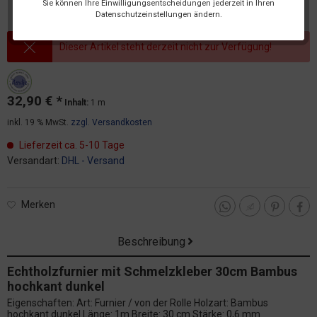
Sie können Ihre Einwilligungsentscheidungen jederzeit in Ihren
Datenschutzeinstellungen ändern.
Dieser Artikel steht derzeit nicht zur Verfügung!
32,90 € *
Inhalt:
1 m
inkl. 19 % MwSt.
zzgl. Versandkosten
Lieferzeit ca. 5-10 Tage
Versandart:
DHL - Versand
Merken
Beschreibung
Echtholzfurnier mit Schmelzkleber 30cm Bambus
hochkant dunkel
Eigenschaften: Art: Furnier / von der Rolle Holzart: Bambus
hochkant dunkel Länge: 1m Breite: 30 cm Stärke: 0,6 mm