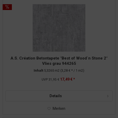
A.S. Création Betontapete "Best of Wood`n Stone 2"
Vlies grau 944265
Inhalt
5,3265 m2
(3,28 € * / 1 m2)
17,49 € *
UVP
31,95 €
Details
Merken