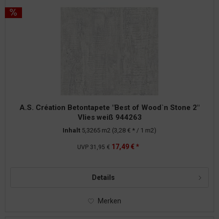
A.S. Création Betontapete "Best of Wood`n Stone 2"
Vlies weiß 944263
Inhalt
5,3265 m2
(3,28 € * / 1 m2)
17,49 € *
UVP
31,95 €
Details
Merken