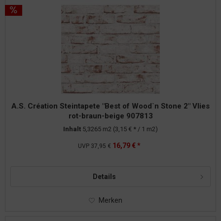
A.S. Création Steintapete "Best of Wood`n Stone 2" Vlies
rot-braun-beige 907813
Inhalt
5,3265 m2
(3,15 € * / 1 m2)
16,79 € *
UVP
37,95 €
Details
Merken