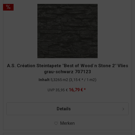
A.S. Création Steintapete "Best of Wood`n Stone 2" Vlies
grau-schwarz 707123
Inhalt
5,3265 m2
(3,15 € * / 1 m2)
16,79 € *
UVP
35,95 €
Details
Merken