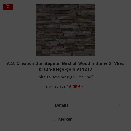
A.S. Création Steintapete "Best of Wood`n Stone 2" Vlies
braun-beige-gelb 914217
Inhalt
5,3265 m2
(3,02 € * / 1 m2)
16,08 € *
UVP
35,95 €
Details
Merken