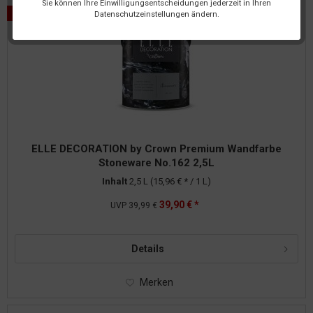
Sie können Ihre Einwilligungsentscheidungen jederzeit in Ihren
Datenschutzeinstellungen ändern.
ELLE DECORATION by Crown Premium Wandfarbe
Stoneware No.162 2,5L
Inhalt
2,5 L
(15,96 € * / 1 L)
39,90 € *
UVP
39,99 €
Details
Merken