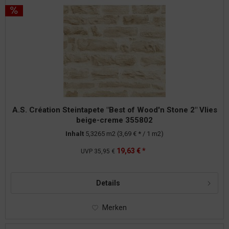
A.S. Création Steintapete "Best of Wood'n Stone 2" Vlies
beige-creme 355802
Inhalt
5,3265 m2
(3,69 € * / 1 m2)
19,63 € *
UVP
35,95 €
Details
Merken