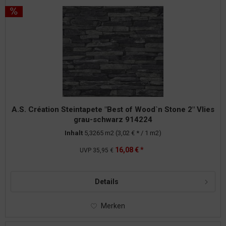
A.S. Création Steintapete "Best of Wood`n Stone 2" Vlies
grau-schwarz 914224
Inhalt
5,3265 m2
(3,02 € * / 1 m2)
16,08 € *
UVP
35,95 €
Details
Merken