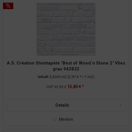
A.S. Création Steintapete "Best of Wood`n Stone 2" Vlies
grau 942832
Inhalt
5,3265 m2
(2,97 € * / 1 m2)
15,80 € *
UVP
35,95 €
Details
Merken