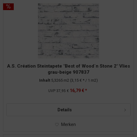
A.S. Création Steintapete "Best of Wood`n Stone 2" Vlies
grau-beige 907837
Inhalt
5,3265 m2
(3,15 € * / 1 m2)
16,79 € *
UVP
37,95 €
Details
Merken