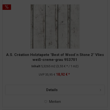
A.S. Création Holztapete "Best of Wood`n Stone 2" Vlies
weiß-creme-grau 953701
Inhalt
5,3265 m2
(3,55 € * / 1 m2)
18,92 € *
UVP
35,95 €
Details
Merken