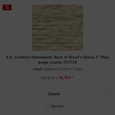
A.S. Création Steintapete "Best of Wood`n Stone 2" Vlies
beige-creme 707130
Inhalt
5,3265 m2
(3,15 € * / 1 m2)
16,79 € *
UVP
35,95 €
Details
Merken