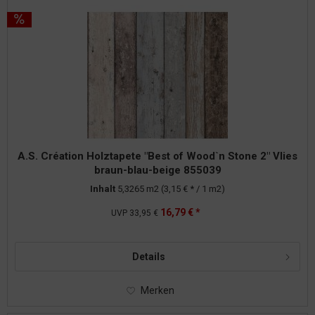
A.S. Création Holztapete "Best of Wood`n Stone 2" Vlies
braun-blau-beige 855039
Inhalt
5,3265 m2
(3,15 € * / 1 m2)
16,79 € *
UVP
33,95 €
Details
Merken