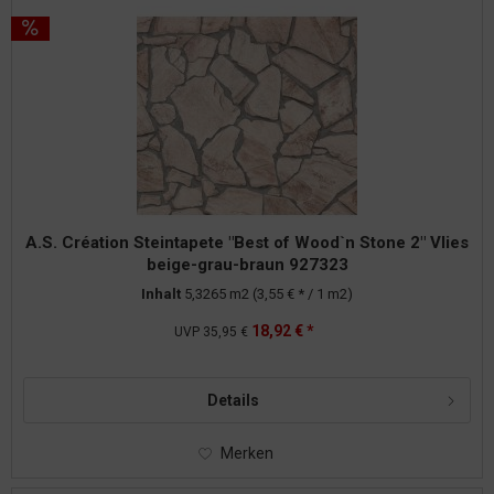
A.S. Création Steintapete "Best of Wood`n Stone 2" Vlies
beige-grau-braun 927323
Inhalt
5,3265 m2
(3,55 € * / 1 m2)
18,92 € *
UVP
35,95 €
Details
Merken