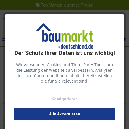
Top Marken, günstige Preise!
Menü
Der Schutz Ihrer Daten ist uns wichtig!
Zu "stone" wurden
15
Artikel
Wir verwenden Cookies und Third-Party-Tools, um
gefunden!
die Leistung der Website zu verbessern, Analysen
durchzuführen und Ihnen Inhalte bereitzustellen,
die für Sie relevant sind.
Filtern
Konfigurieren
Alle Akzeptieren
Beste Ergebnisse