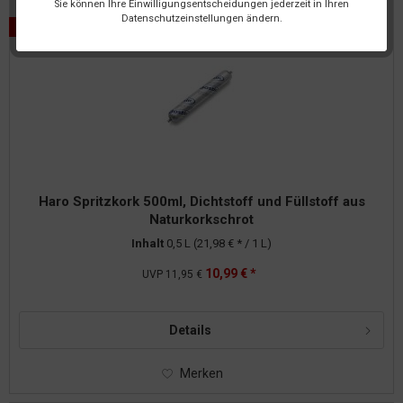
Sie können Ihre Einwilligungsentscheidungen jederzeit in Ihren
Datenschutzeinstellungen ändern.
Haro Spritzkork 500ml, Dichtstoff und Füllstoff aus
Naturkorkschrot
Inhalt
0,5 L
(21,98 € * / 1 L)
10,99 € *
UVP
11,95 €
Details
Merken