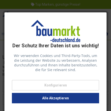
Top Marken, günstige Preise!
Menü
Der Schutz Ihrer Daten ist uns wichtig!
Wir verwenden Cookies und Third-Party-Tools, um
Unterlagsbahnen
die Leistung der Website zu verbessern, Analysen
Ein neuer Boden stellt echten Wohnkomfort dar – umso mehr,
durchzuführen und Ihnen Inhalte bereitzustellen,
wenn man eine hochwertige Trittschalldämmung als Unterlage
die für Sie relevant sind.
verwendet! Eine Dämmunterlage verringert sowohl Tritt- als auch
Raumschall. Der Trittschall wirkt...
>> Weiterlesen
Konfigurieren
Filtern
Alle Akzeptieren
Beliebtheit