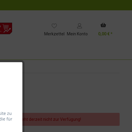
!
Merkzettel
Mein Konto
0,00 € *
ite zu
die für
er Artikel steht derzeit nicht zur Verfügung!