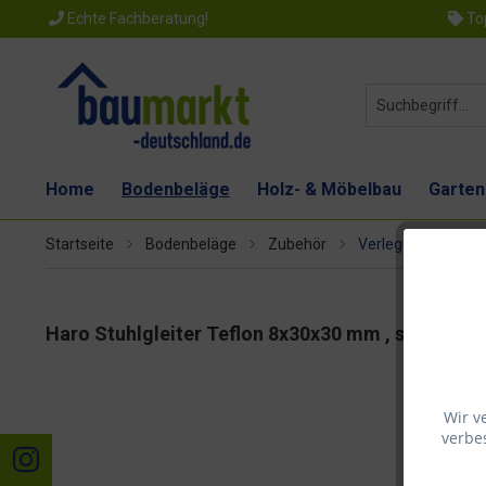
Echte Fachberatung!
Top
Home
Bodenbeläge
Holz- & Möbelbau
Garten
Startseite
Bodenbeläge
Zubehör
Verlegezubehör
Haro Stuhlgleiter Teflon 8x30x30 mm , schützen 
Wir v
verbes