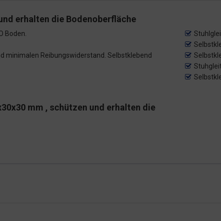
und erhalten die Bodenoberfläche
RO Boden.
Stuhlgle
Selbstkl
 und minimalen Reibungswiderstand. Selbstklebend
Selbstkl
Stuhglei
Selbstkl
x30x30 mm , schützen und erhalten die