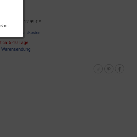
*
UVP
12,99 € *
ndern.
wSt.
zzgl. Versandkosten
t ca. 5-10 Tage
:
Warensendung