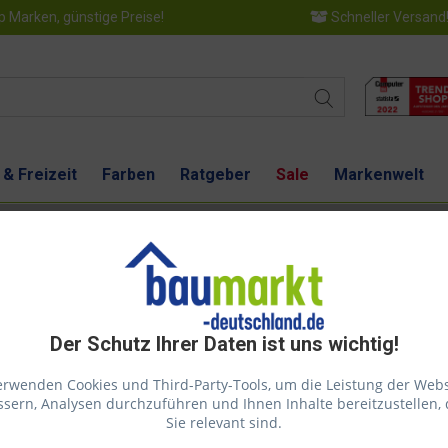
 Marken, günstige Preise!
Schneller Versand
 & Freizeit
Farben
Ratgeber
Sale
Markenwelt
und erhalten die Bodenoberfläche
Der Schutz Ihrer Daten ist uns wichtig!
erwenden Cookies und Third-Party-Tools, um die Leistung der Webs
sern, Analysen durchzuführen und Ihnen Inhalte bereitzustellen, 
Dies
Sie relevant sind.