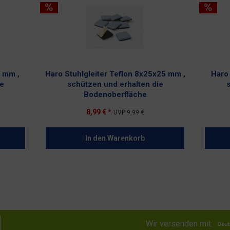
0 mm ,
Haro Stuhlgleiter Teflon 8x25x25 mm ,
Haro 
ie
schützen und erhalten die
s
Bodenoberfläche
8,99 € *
UVP
9,99 €
In den
Warenkorb
Wir versenden mit: