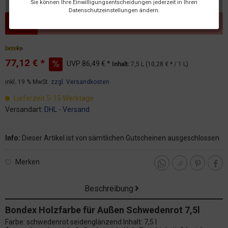
Sie können Ihre Einwilligungsentscheidungen jederzeit in Ihren
Datenschutzeinstellungen ändern.
Dieser Artikel steht derzeit nicht zur Verfügung!
77,12 € *
UVP
86,49 € *
Inhalt:
7,5 L (10,28 € * / 1 L)
inkl. 19 % MwSt.
zzgl. Versandkosten
Lieferzeit 5-15 Werktage
Versandart:
DHL - Versand
Info:
Dieser Artikel ist von sämtlichen Gutscheinen ausgeschlossen
Merken
Beschreibung
Bondex Holzfarbe für Außen Schwedenrot 7,5l
Farbe: schwedenrot seidenglänzend Inhalt: 7,5 l