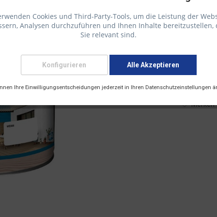
erwenden Cookies und Third-Party-Tools, um die Leistung der Webs
sern, Analysen durchzuführen und Ihnen Inhalte bereitzustellen, 
38,42 € 
Sie relevant sind.
inkl. 19 % M
Lieferze
Konfigurieren
Alle Akzeptieren
Versandart
önnen Ihre Einwilligungsentscheidungen jederzeit in Ihren Datenschutzeinstellungen ä
Merken