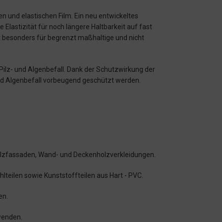
n und elastischen Film. Ein neu entwickeltes
Elastizität für noch längere Haltbarkeit auf fast
t besonders für begrenzt maßhaltige und nicht
ilz- und Algenbefall. Dank der Schutzwirkung der
nd Algenbefall vorbeugend geschützt werden.
Holzfassaden, Wand- und Deckenholzverkleidungen.
teilen sowie Kunststoffteilen aus Hart - PVC.
en.
wenden.