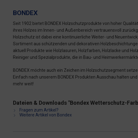
BONDEX
Seit 1902 bietet BONDEX Holzschutzprodukte von hoher Qualität
ihres Holzes im Innen- und Außenbereich vertrauensvoll zurückg
Holzschutz ist dabei eine kontinuierliche Weiter- und Neuentwi
Sortiment aus schützenden und dekorativen Holzbeschichtungen
aktuell Produkte wie Holzlasuren, Holzfarben, Holzlacke und Ho
Reiniger und Spezialprodukte, die in Bau- und Heimwerkermärkten
BONDEX möchte auch ein Zeichen im Holzschutzsegment setzen. 
Einfach nach unserem BONDEX Produkten Ausschau halten und der
mehr weit!
Dateien & Downloads "Bondex Wetterschutz-Farbe
Fragen zum Artikel?
Weitere Artikel von Bondex