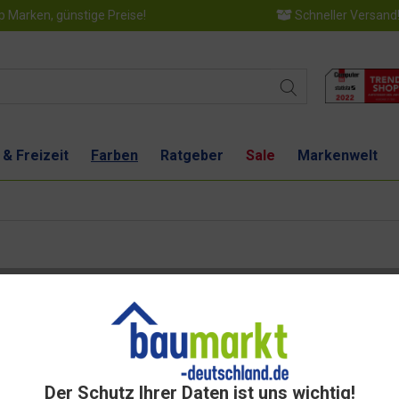
 Marken, günstige Preise!
Schneller Versand
 & Freizeit
Farben
Ratgeber
Sale
Markenwelt
Dies
Der Schutz Ihrer Daten ist uns wichtig!