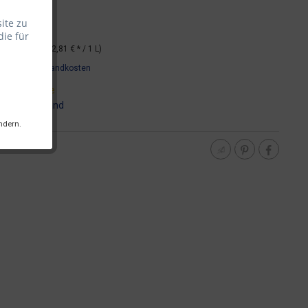
ite zu
die für
*
Inhalt:
3 L (12,81 € * / 1 L)
wSt.
zzgl. Versandkosten
it 2 Werktage
:
DHL - Versand
ndern.