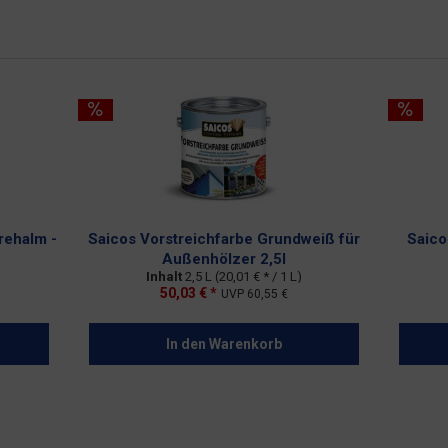
rehalm -
Saicos Vorstreichfarbe Grundweiß für
Saico
Außenhölzer 2,5l
Inhalt
2,5 L
(20,01 € * / 1 L)
50,03 € *
UVP
60,55 €
In den
Warenkorb