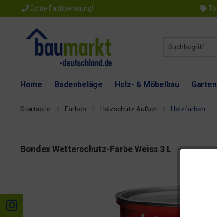
Echte Fachberatung!
Top
Home
Bodenbeläge
Holz- & Möbelbau
Garten
Startseite
Farben
Holzschutz Außen
Holzfarben
Bondex Wetterschutz-Farbe Weiss 3 L