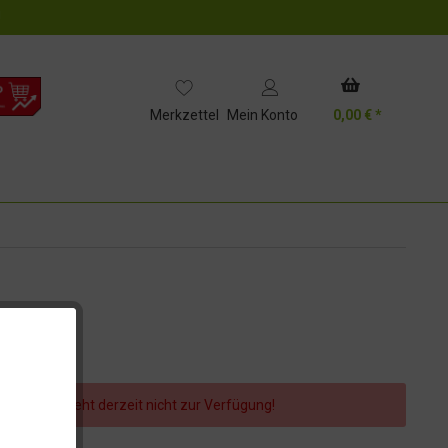
!
Merkzettel
Mein Konto
0,00 € *
er Artikel steht derzeit nicht zur Verfügung!