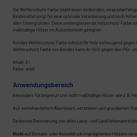
Die Wetterschutz-Farbe bildet einen deckenden, strapazierfähige
Bindemittel sorgt für eine optimale Verankerung und noch höhere 
allen Untergründen. Diese seidenglänzende Holzschutz-Farbe is
maßhaltige Hölzer im Außenbereich geeignet.
Bondex Wetterschutz-Farbe schützt Ihr Holz vorbeugend gegen P
Wetterschutz Farbe von Bondex kann ihr Holz gegen den Pilz- u
Inhalt: 3 l
Farbe: weiß
Anwendungsbereich
Besonders für begrenzt und nicht maßhaltige Hölzer wie z. B. 
Auf vorbehandeltem Aluminium, verzinkten und grundierten Stahl
Deckende Renovierung von alten Lasur- und Lackfarbenanstrich
Nicht
auf Borsalz- oder Kesseldruck-Imprägnierten Hölzern ver