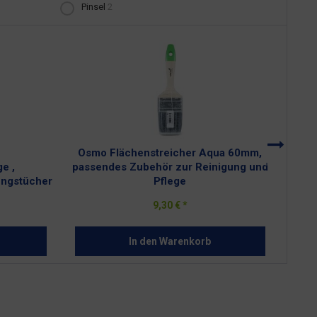
Pinsel
2
Osmo Flächenstreicher Aqua 60mm,
Osm
e ,
passendes Zubehör zur Reinigung und
pass
ungstücher
Pflege
9,30 € *
In den
Warenkorb