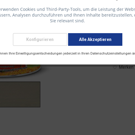
erwenden Cookies und Third-Party-Tools, um die Leistung der Webs
sern, Analysen durchzuführen und Ihnen Inhalte bereitzustellen, 
58,61 € 
Sie relevant sind.
inkl. 19 % M
Konfigurieren
Alle Akzeptieren
Lieferzei
Versandart
önnen Ihre Einwilligungsentscheidungen jederzeit in Ihren Datenschutzeinstellungen ä
Merken