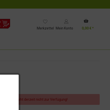
!
Merkzettel
Mein Konto
0,00 € *
er Artikel steht derzeit nicht zur Verfügung!