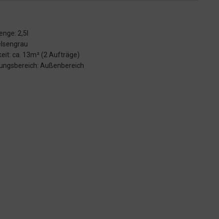
enge: 2,5l
elsengrau
keit: ca. 13m² (2 Aufträge)
ngsbereich: Außenbereich