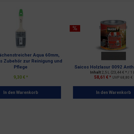
ächenstreicher Aqua 60mm,
s Zubehör zur Reinigung und
Pflege
Saicos Holzlasur 0092 Anthr
Inhalt
2,5 L
(23,44 € * / 1 
9,30 € *
58,61 € *
UVP
68,80 €
In den
Warenkorb
In den
Warenkorb