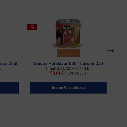
azit 2,5l
Saicos Holzlasur 0031 Lärche 2,5l
L)
Inhalt
2,5 L
(23,44 € * / 1 L)
58,61 € *
UVP
68,80 €
In den
Warenkorb