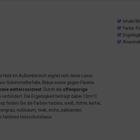
Inhalt/M
Farbe: F
Ergiebig
Anwendu
es Holz im Außenbereich eignet sich diese Lasur,
 vor Schimmelbefalle, Bläue sowie gegen Fäulnis.
owie wetterresistent
. Durch die
offenporige
erhindert. Die Ergiebigkeit beträgt dabei 13m²/l
finden Sie die Farben farblos, weiß, fichte, kiefer,
engrau, nußbaum, teak, eiche, palisander,
ie farblose Holzschutzlasur.