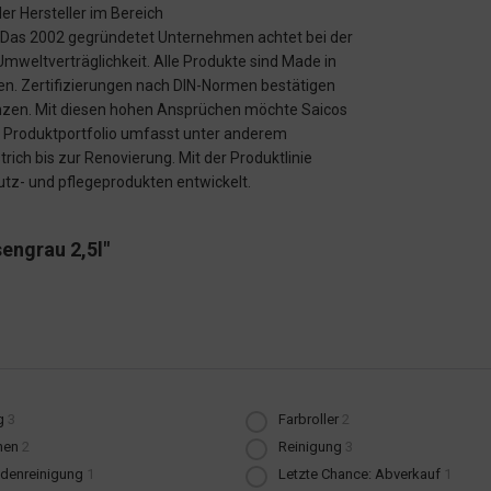
r Hersteller im Bereich
 Das 2002 gegründetet Unternehmen achtet bei der
Umweltverträglichkeit. Alle Produkte sind Made in
n. Zertifizierungen nach DIN-Normen bestätigen
anzen. Mit diesen hohen Ansprüchen möchte Saicos
s Produktportfolio umfasst unter anderem
ich bis zur Renovierung. Mit der Produktlinie
utz- und pflegeprodukten entwickelt.
engrau 2,5l"
g
3
Farbroller
2
nen
2
Reinigung
3
denreinigung
1
Letzte Chance: Abverkauf
1