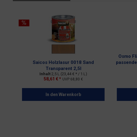
Osmo Fl
Saicos Holzlasur 0018 Sand
passende
Transparent 2,5l
Inhalt
2,5 L
(23,44 € * / 1 L)
58,61 € *
UVP
68,80 €
In den
Warenkorb