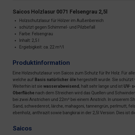
Saicos Holzlasur 0071 Felsengrau 2,5l
Holzschutzlasur für Hölzer im Außenbereich
schützt gegen Schimmel- und Pilzbefall
Farbe: Felsengrau
Inhalt: 2,5 l
Ergiebigkeit: ca. 22 m²/l
Produktinformation
Eine Holzschutzlasur von Saicos zum Schutz für Ihr Holz. Für all
welche auf
Basis natürlicher öle
hergestellt wurde. Sie schützt
Weiterhin ist sie
wasserabweisend
, halt sehr lange und ist
UV- s
Oberfläche
nach dem Streichen wird das Quellen und Schwinden v
bei zwei Anstrichen und 22m² bei einem Anstrich. In unserem Shop 
Sand, schwedenrot, lärche, mahagoni, tannengrün, perlmutt, fels
ebenholz, anthrazit sowie bangkirai in der 2,5l Version. Dies ist d
Saicos