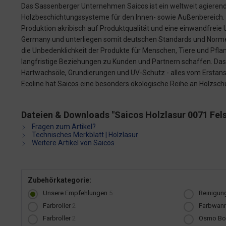
Das Sassenberger Unternehmen Saicos ist ein weltweit agierende
Holzbeschichtungssysteme für den Innen- sowie Außenbereich.
Produktion akribisch auf Produktqualität und eine einwandfreie 
Germany und unterliegen somit deutschen Standards und Norme
die Unbedenklichkeit der Produkte für Menschen, Tiere und Pfl
langfristige Beziehungen zu Kunden und Partnern schaffen. Da
Hartwachsöle, Grundierungen und UV-Schutz - alles vom Erstanstr
Ecoline hat Saicos eine besonders ökologische Reihe an Holzsch
Dateien & Downloads "Saicos Holzlasur 0071 Fels
Fragen zum Artikel?
Technisches Merkblatt | Holzlasur
Weitere Artikel von Saicos
Zubehörkategorie:
Unsere Empfehlungen
5
Reinigun
Farbroller
2
Farbwan
Farbroller
2
Osmo Bo