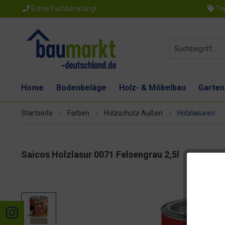
Echte Fachberatung!
Top
Home
Bodenbeläge
Holz- & Möbelbau
Garten
Startseite
Farben
Holzschutz Außen
Holzlasuren
Saicos Holzlasur 0071 Felsengrau 2,5l