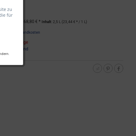
ite zu
die für
*
UVP
68,80 € *
Inhalt:
2,5 L (23,44 € * / 1 L)
wSt.
zzgl. Versandkosten
t ca. 5-10 Tage
:
DHL - Versand
ndern.