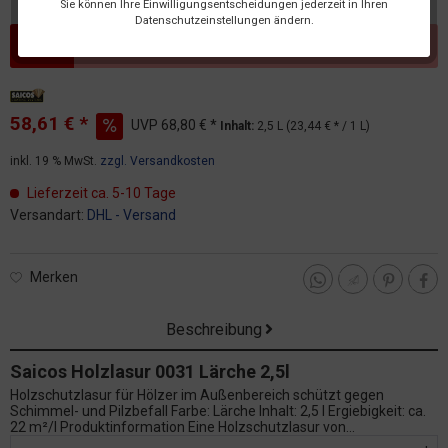
Sie können Ihre Einwilligungsentscheidungen jederzeit in Ihren
Datenschutzeinstellungen ändern.
Dieser Artikel steht derzeit nicht zur Verfügung!
58,61 € *
UVP
68,80 € *
Inhalt:
2,5 L (23,44 € * / 1 L)
inkl. 19 % MwSt.
zzgl. Versandkosten
Lieferzeit ca. 5-10 Tage
Versandart:
DHL - Versand
Merken
Beschreibung
Saicos Holzlasur 0031 Lärche 2,5l
Holzschutzlasur für Hölzer im Außenbereich schützt gegen
Schimmel- und Pilzbefall Farbe: Lärche Inhalt: 2,5 l Ergiebigkeit: ca.
22 m²/l Produktinformation Eine Holzschutzlasur von...