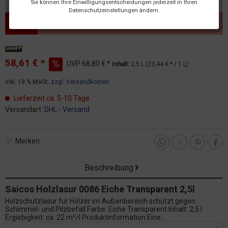
Sie können Ihre Einwilligungsentscheidungen jederzeit in Ihren
Datenschutzeinstellungen ändern.
Dieser Artikel steht derzeit nicht zur Verfügung!
58,61 € *
UVP
68,80 € *
Inhalt:
2,5 L (23,44 € * / 1 L)
inkl. 19 % MwSt.
zzgl. Versandkosten
Lieferzeit ca. 5-10 Tage
Versandart:
DHL - Versand
Merken
Beschreibung
Saicos Holzlasur 0086 Eiche Transparent 2,5l
Holzschutzlasur für Hölzer im Außenbereich schützt gegen
Schimmel- und Pilzbefall Farbe: Eiche Transparent Inhalt: 2,5 l
Ergiebigkeit: ca. 22 m²/l Produktinformation Eine...