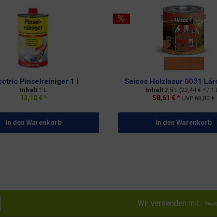
otric Pinselreiniger 1 l
Saicos Holzlasur 0031 Lär
Inhalt
1 L
Inhalt
2,5 L
(23,44 € * / 1 
13,10 € *
58,61 € *
UVP
68,80 €
In den
Warenkorb
In den
Warenkorb
Wir versenden mit: