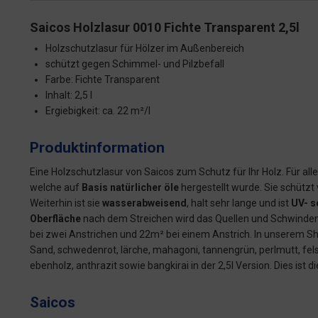
Saicos Holzlasur 0010 Fichte Transparent 2,5l
Holzschutzlasur für Hölzer im Außenbereich
schützt gegen Schimmel- und Pilzbefall
Farbe: Fichte Transparent
Inhalt: 2,5 l
Ergiebigkeit: ca. 22 m²/l
Produktinformation
Eine Holzschutzlasur von Saicos zum Schutz für Ihr Holz. Für all
welche auf
Basis natürlicher öle
hergestellt wurde. Sie schützt
Weiterhin ist sie
wasserabweisend
, halt sehr lange und ist
UV- s
Oberfläche
nach dem Streichen wird das Quellen und Schwinden v
bei zwei Anstrichen und 22m² bei einem Anstrich. In unserem Shop 
Sand, schwedenrot, lärche, mahagoni, tannengrün, perlmutt, fels
ebenholz, anthrazit sowie bangkirai in der 2,5l Version. Dies ist d
Saicos