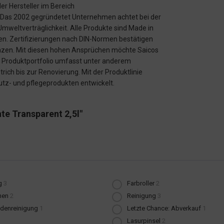
r Hersteller im Bereich
 Das 2002 gegründetet Unternehmen achtet bei der
Umweltverträglichkeit. Alle Produkte sind Made in
n. Zertifizierungen nach DIN-Normen bestätigen
anzen. Mit diesen hohen Ansprüchen möchte Saicos
s Produktportfolio umfasst unter anderem
ich bis zur Renovierung. Mit der Produktlinie
utz- und pflegeprodukten entwickelt.
te Transparent 2,5l"
g
3
Farbroller
2
nen
2
Reinigung
3
denreinigung
1
Letzte Chance: Abverkauf
1
Lasurpinsel
2