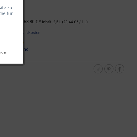
ite zu
die für
*
UVP
68,80 € *
Inhalt:
2,5 L (23,44 € * / 1 L)
wSt.
zzgl. Versandkosten
it 2 Werktage
:
DHL - Versand
ndern.