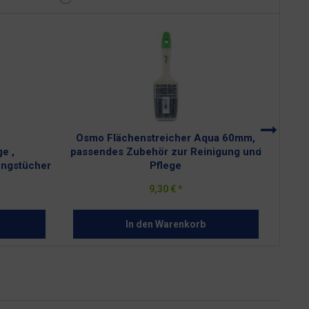
Osmo Flächenstreicher Aqua 60mm,
Osm
e ,
passendes Zubehör zur Reinigung und
pass
ungstücher
Pflege
9,30 € *
In den
Warenkorb