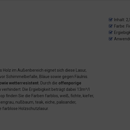
Inhalt: 2,
Farbe: F
Ergiebigk
Anwendu
es Holz im Außenbereich eignet sich diese Lasur,
 vor Schimmelbefalle, Bläue sowie gegen Fäulnis.
owie wetterresistent
. Durch die
offenporige
erhindert. Die Ergiebigkeit beträgt dabei 13m²/l
finden Sie die Farben farblos, weiß, fichte, kiefer,
engrau, nußbaum, teak, eiche, palisander,
ie farblose Holzschutzlasur.