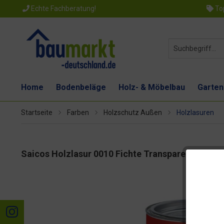
Echte Fachberatung!
Top
Home
Bodenbeläge
Holz- & Möbelbau
Garten
Startseite
Farben
Holzschutz Außen
Holzlasuren
Saicos Holzlasur 0010 Fichte Transparent 2,5l