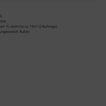
5l
ichte
eit: 1L reicht für ca. 13m² (2 Aufträge)
ngsbereich: Außen