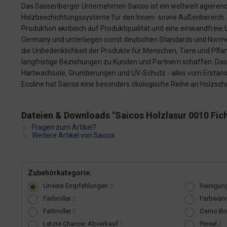
Das Sassenberger Unternehmen Saicos ist ein weltweit agierende
Holzbeschichtungssysteme für den Innen- sowie Außenbereich.
Produktion akribisch auf Produktqualität und eine einwandfreie 
Germany und unterliegen somit deutschen Standards und Norme
die Unbedenklichkeit der Produkte für Menschen, Tiere und Pfl
langfristige Beziehungen zu Kunden und Partnern schaffen. Da
Hartwachsöle, Grundierungen und UV-Schutz - alles vom Erstanstr
Ecoline hat Saicos eine besonders ökologische Reihe an Holzsch
Dateien & Downloads "Saicos Holzlasur 0010 Fich
Fragen zum Artikel?
Weitere Artikel von Saicos
Zubehörkategorie:
Unsere Empfehlungen
5
Reinigun
Farbroller
2
Farbwan
Farbroller
2
Osmo Bo
Letzte Chance: Abverkauf
1
Pinsel
2