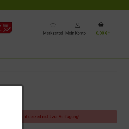
!
Merkzettel
Mein Konto
0,00 € *
er Artikel steht derzeit nicht zur Verfügung!