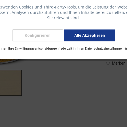
erwenden Cookies und Third-Party-Tools, um die Leistung der Webs
sern, Analysen durchzuführen und Ihnen Inhalte bereitzustellen, 
Sie relevant sind.
58,61 € 
inkl. 19 % M
Konfigurieren
Alle Akzeptieren
Lieferze
Versandart
önnen Ihre Einwilligungsentscheidungen jederzeit in Ihren Datenschutzeinstellungen ä
Merken