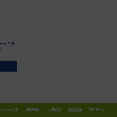
che 2,5l
L)