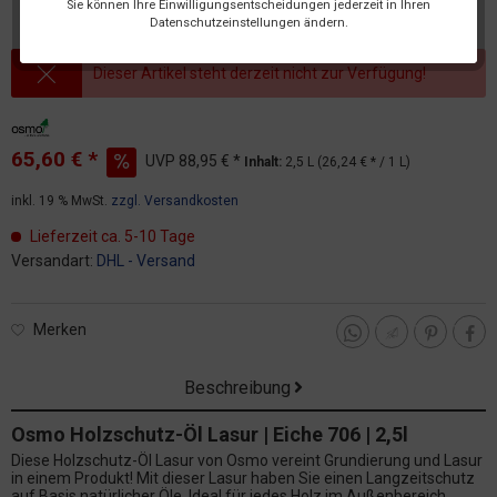
Sie können Ihre Einwilligungsentscheidungen jederzeit in Ihren
Datenschutzeinstellungen ändern.
Dieser Artikel steht derzeit nicht zur Verfügung!
65,60 € *
UVP
88,95 € *
Inhalt:
2,5 L (26,24 € * / 1 L)
inkl. 19 % MwSt.
zzgl. Versandkosten
Lieferzeit ca. 5-10 Tage
Versandart:
DHL - Versand
Merken
Beschreibung
Osmo Holzschutz-Öl Lasur | Eiche 706 | 2,5l
Diese Holzschutz-Öl Lasur von Osmo vereint Grundierung und Lasur
in einem Produkt! Mit dieser Lasur haben Sie einen Langzeitschutz
auf Basis natürlicher Öle. Ideal für jedes Holz im Außenbereich...