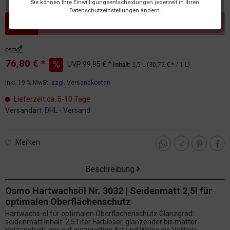
Sie können Ihre Einwilligungsentscheidungen jederzeit in Ihren
Datenschutzeinstellungen ändern.
Dieser Artikel steht derzeit nicht zur Verfügung!
76,80 € *
UVP
99,95 € *
Inhalt:
2,5 L (30,72 € * / 1 L)
inkl. 19 % MwSt.
zzgl. Versandkosten
Lieferzeit ca. 5-10 Tage
Versandart:
DHL - Versand
Merken
Beschreibung
Osmo Hartwachsöl Nr. 3032 | Seidenmatt 2,5l für
optimalen Oberflächenschutz
Hartwachs-öl für optimalen Oberflächenschutz Glanzgrad:
seidenmatt Inhalt: 2,5 Liter Farbloser, glänzender bis matter