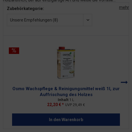
Holzanstrich, der auf einzigartige Art und Weise die Vorteile...
mehr
Zubehörkategorie:
Unsere Empfehlungen (8)
Osmo Wachspflege & Reinigungsmittel weiß 1l, zur
Auffrischung des Holzes
Inhalt
1 L
22,20 € *
UVP
29,49 €
In den
Warenkorb