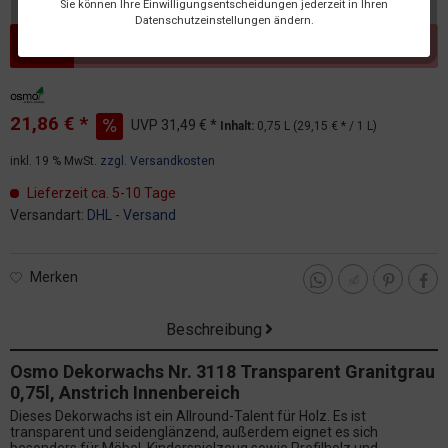
Sie können Ihre Einwilligungsentscheidungen jederzeit in Ihren
Datenschutzeinstellungen ändern.
Dieser Artikel steht derzeit nicht zur Verfügung!
21,86 € *
UVP
31,49 € *
Inhalt:
0,75 L (29,15 € * / 1 L)
inkl. 19 % MwSt.
zzgl. Versandkosten
Lieferzeit ca. 5-10 Tage
Versandart:
DHL - Versand
Merken
Beschreibung
Osmo Dekorwachs Nr. 3118 Transparent Granitgrau
0,75l, Anstrich Innenbereich
Dieses Dekorwachs ist ein Allround-Talent für Holz. Es ist
transparent und seidenglänzend, außerdem eignet es sich