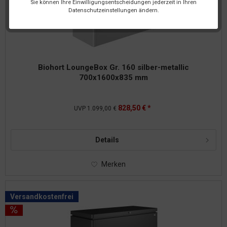
Sie können Ihre Einwilligungsentscheidungen jederzeit in Ihren
Datenschutzeinstellungen ändern.
Biohort LoungeBox Gr. 160 silber-metallic
700x1600x835 mm
828,50 € *
UVP
1.099,00 €
Details
Merken
Versandkostenfrei