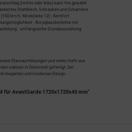
üranschlag (rechts oder links) kann frei gewählt
lackiertes Stahlblech, Schrauben und Scharniere
t (150 km/h, Windstärke 12) - Komfort:
elungsmöglichkeit - Acrylglasoberlichte mit
nleitung - umfangreiche Grundausstattung
e sowie Stauraumlösungen und vieles mehr aus
en exklusiv in Österreich gefertigt. Der
 mit eleganten und modernen Design.
 M für AvantGarde 1720x1720x40 mm"