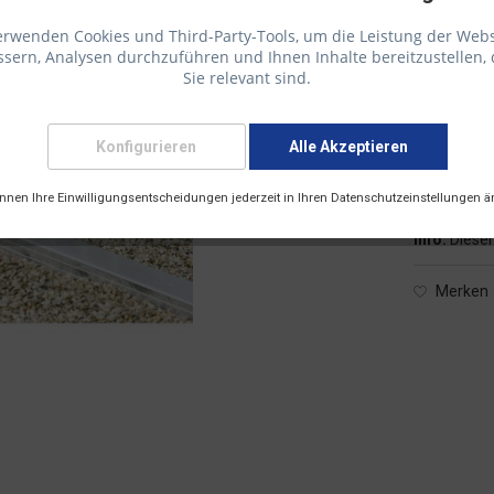
erwenden Cookies und Third-Party-Tools, um die Leistung der Webs
sern, Analysen durchzuführen und Ihnen Inhalte bereitzustellen, 
157,47 €
Sie relevant sind.
inkl. 19 % Mw
Konfigurieren
Alle Akzeptieren
Versandk
Versandart
önnen Ihre Einwilligungsentscheidungen jederzeit in Ihren Datenschutzeinstellungen ä
Info:
Dieser
Merken