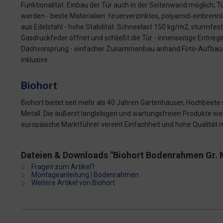
Funktionalität: Einbau der Tür auch in der Seitenwand möglich; T
werden - beste Materialien: feuerverzinktes, polyamid-einbrenn
aus Edelstahl - hohe Stabilität: Schneelast 150 kg/m2, sturmfes
Gasdruckfeder öffnet und schließt die Tür - innenseitige Entrieg
Dachvorsprung - einfacher Zusammenbau anhand Foto-Aufbaua
inklusive.
Biohort
Biohort bietet seit mehr als 40 Jahren Gartenhäuser, Hochbeet
Metall. Die äußerst langlebigen und wartungsfreien Produkte werd
europäische Marktführer vereint Einfachheit und hohe Qualität
Dateien & Downloads "Biohort Bodenrahmen Gr.
Fragen zum Artikel?
Montageanleitung | Bodenrahmen
Weitere Artikel von Biohort