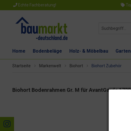
Echte Fachberatung!
Top
Home
Bodenbeläge
Holz- & Möbelbau
Garten
Startseite
Markenwelt
Biohort
Biohort Zubehör
Biohort Bodenrahmen Gr. M für AvantGarde 17