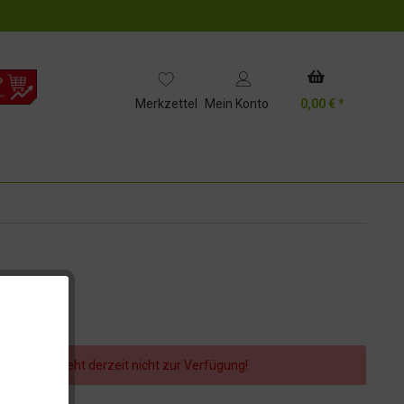
!
Merkzettel
Mein Konto
0,00 € *
er Artikel steht derzeit nicht zur Verfügung!