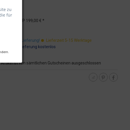
ite zu
die für
 *
UVP
199,00 € *
St.
ostenfreie Lieferung!
Lieferzeit 5-15 Werktage
:
Speditionslieferung kostenlos
ndern.
 Artikel ist von sämtlichen Gutscheinen ausgeschlossen