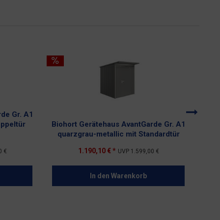
de Gr. A1
oppeltür
Biohort Gerätehaus AvantGarde Gr. A1
Bi
quarzgrau-metallic mit Standardtür
Hig
1.190,10 € *
0 €
UVP
1.599,00 €
In den
Warenkorb