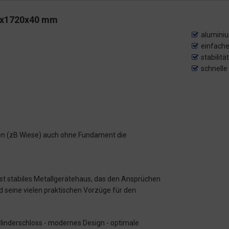
20x1720x40 mm
alumini
einfache
stabilit
schnelle
n (zB Wiese) auch ohne Fundament die
st stabiles Metallgerätehaus, das den Ansprüchen
d seine vielen praktischen Vorzüge für den
ylinderschloss - modernes Design - optimale