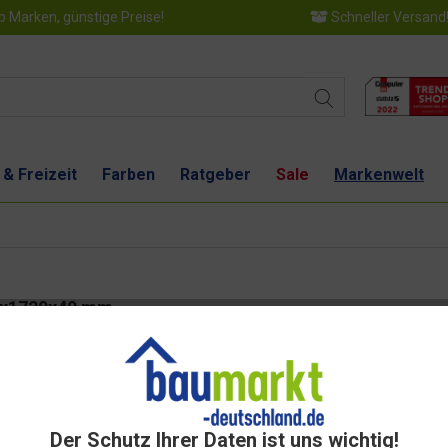
 Marken, günstige Preise!
Schneller Versand
 & Freizeit
Farben
Ratgeber
Sale
Markenwelt
20x1720x40 mm
Dies
Der Schutz Ihrer Daten ist uns wichtig!