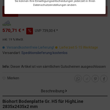
Sie können Ihre Einwilligungsentscheidungen jederzeit in Ihren
Datenschutzeinstellungen ändern.
Dieser Artikel steht derzeit nicht zur Verfügung!
570,71 € *
UVP
739,00 € *
inkl. 19 % MwSt.
Versandkostenfreie Lieferung!
Lieferzeit 5-15 Werktage
Versandart:
Speditionslieferung kostenlos
Info:
Dieser Artikel ist von sämtlichen Gutscheinen ausgeschlossen
Merken
Beschreibung
Biohort Bodenplatte Gr. H5 für HighLine
2835x2435x2 mm