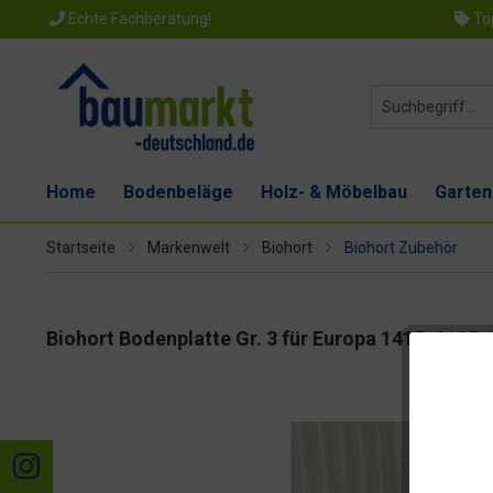
Echte Fachberatung!
Top
Home
Bodenbeläge
Holz- & Möbelbau
Garten
Startseite
Markenwelt
Biohort
Biohort Zubehör
Biohort Bodenplatte Gr. 3 für Europa 1415x2135