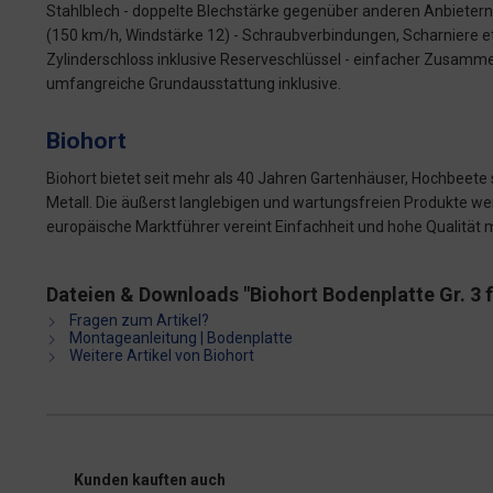
Stahlblech - doppelte Blechstärke gegenüber anderen Anbietern 
(150 km/h, Windstärke 12) - Schraubverbindungen, Scharniere etc
Zylinderschloss inklusive Reserveschlüssel - einfacher Zusam
umfangreiche Grundausstattung inklusive.
Biohort
Biohort bietet seit mehr als 40 Jahren Gartenhäuser, Hochbeet
Metall. Die äußerst langlebigen und wartungsfreien Produkte werd
europäische Marktführer vereint Einfachheit und hohe Qualität
Dateien & Downloads "Biohort Bodenplatte Gr. 3
Fragen zum Artikel?
Montageanleitung | Bodenplatte
Weitere Artikel von Biohort
Kunden kauften auch