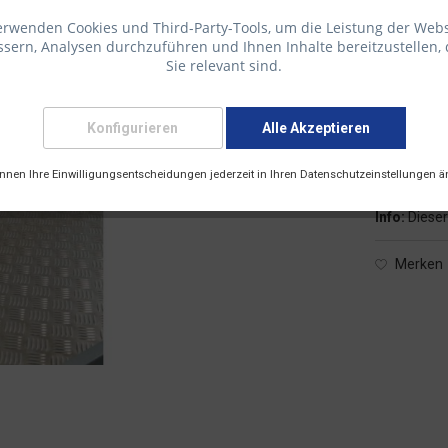
erwenden Cookies und Third-Party-Tools, um die Leistung der Webs
sern, Analysen durchzuführen und Ihnen Inhalte bereitzustellen, 
Sie relevant sind.
261,61 €
inkl. 19 % Mw
Konfigurieren
Alle Akzeptieren
Versandk
Versandart
önnen Ihre Einwilligungsentscheidungen jederzeit in Ihren Datenschutzeinstellungen ä
Info:
Dieser
Merken