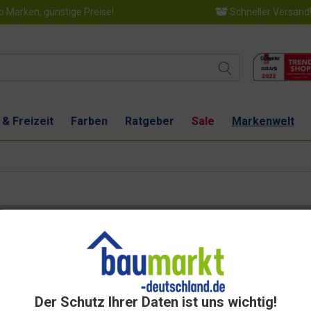
 Marken, günstige Preise!
Schneller Versand
 & Freizeit
Farben
Ratgeber
Sale
Markenwelt
x2 mm
Dies
Der Schutz Ihrer Daten ist uns wichtig!