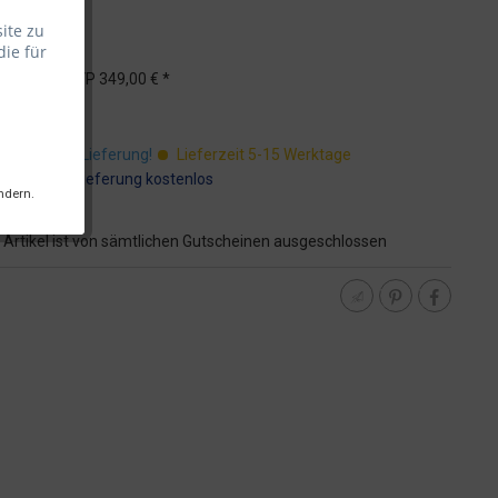
ite zu
die für
 *
UVP
349,00 € *
St.
ostenfreie Lieferung!
Lieferzeit 5-15 Werktage
:
Speditionslieferung kostenlos
ndern.
 Artikel ist von sämtlichen Gutscheinen ausgeschlossen