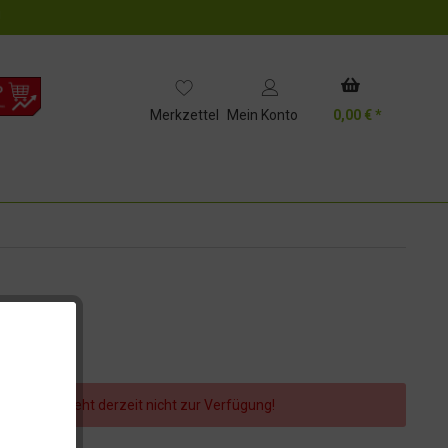
!
Merkzettel
Mein Konto
0,00 € *
er Artikel steht derzeit nicht zur Verfügung!