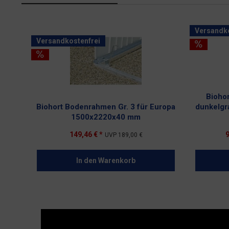
Versandko
Versandkostenfrei
Biohor
Biohort Bodenrahmen Gr. 3 für Europa
dunkelgr
1500x2220x40 mm
149,46 € *
9
UVP
189,00 €
In den
Warenkorb