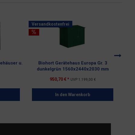
Versandkostenfrei
Vers
tehäuser u.
Biohort Gerätehaus Europa Gr. 3
Bi
dunkelgrün 1560x2440x2030 mm
950,70 € *
UVP
1.199,00 €
In den
Warenkorb