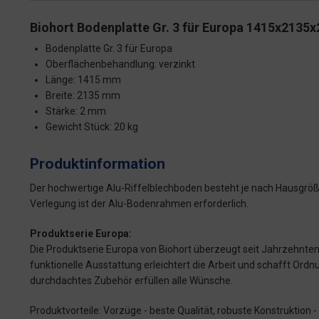
Biohort Bodenplatte Gr. 3 für Europa 1415x2135
Bodenplatte Gr. 3 für Europa
Oberflächenbehandlung: verzinkt
Länge:
1415 mm
Breite: 2135 mm
Stärke: 2 mm
Gewicht Stück: 20 kg
Produktinformation
Der hochwertige Alu-Riffelblechboden besteht je nach Hausgröße
Verlegung ist der Alu-Bodenrahmen erforderlich.
Produktserie Europa:
Die Produktserie Europa von Biohort überzeugt seit Jahrzehnten d
funktionelle Ausstattung erleichtert die Arbeit und schafft Or
durchdachtes Zubehör erfüllen alle Wünsche.
Produktvorteile: Vorzüge - beste Qualität, robuste Konstruktion 