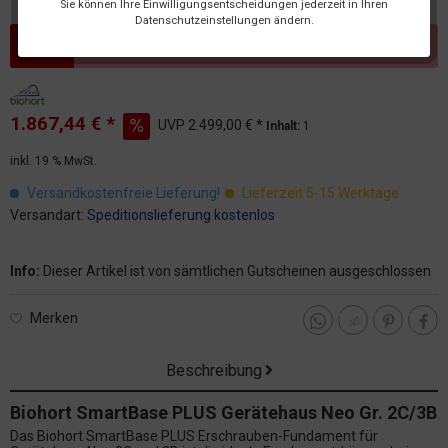
Sie können Ihre Einwilligungsentscheidungen jederzeit in Ihren
Datenschutzeinstellungen ändern.
Dieser Artikel steht derzeit nicht zur Verfügung!
1.867,44 € *
UVP
2.499,00 € *
Inhalt:
1
inkl. 19 % MwSt.
Versandkostenfreie Lieferung!
Lieferzeit 5-15 Werktage
Versandart:
Speditionslieferung kostenlos
Info:
Dieser Artikel ist von sämtlichen Gutscheinen ausgeschlossen
Merken
Beschreibung
Biohort SmartBase PLUS Gerätehaus Neo Gr. 2C/3B
Das Biohort SmartBase PLUS Erschrauben-Fundament für