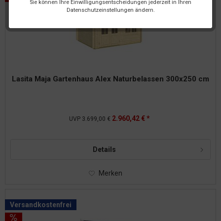
Sie können Ihre Einwilligungsentscheidungen jederzeit in Ihren
Datenschutzeinstellungen ändern.
Lasita Maja Gartenhaus Alex Naturbelassen 300x250 cm
2.960,42 € *
UVP
3.699,00 €
Details
Merken
Versandkostenfrei