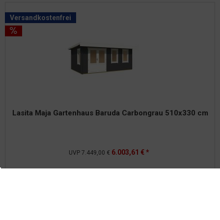
Versandkostenfrei
Lasita Maja Gartenhaus Baruda Carbongrau 510x330 cm
6.003,61 € *
UVP
7.449,00 €
Details
Merken