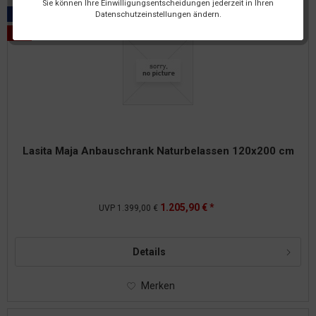
Sie können Ihre Einwilligungsentscheidungen jederzeit in Ihren
Versandkostenfrei
Datenschutzeinstellungen ändern.
Lasita Maja Anbauschrank Naturbelassen 120x200 cm
1.205,90 € *
UVP
1.399,00 €
Details
Merken