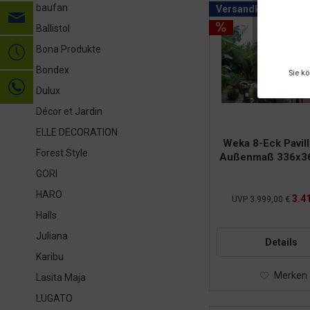
baufan
Versandkostenfrei
Ballistol
Bona Produkte
Bondex
Sie k
Dulux
Décor et Jardin
ELLE DECORATION
Weka 8-Eck Pavill
Forest Style
Außenmaß 336x3
GORI
HARO
3.41
UVP
3.999,00 €
Halls
Juliana
Details
Karibu
Merken
Lasita Maja
LUGATO