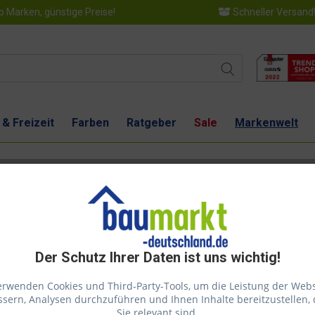
 Marken, günstige Preise!
Schneller Versand
 & Freizeit
Farben
Ratgeber
Sale
Markenwelt
Der Schutz Ihrer Daten ist uns wichtig!
erwenden Cookies und Third-Party-Tools, um die Leistung der Webs
sern, Analysen durchzuführen und Ihnen Inhalte bereitzustellen, 
Sie relevant sind.