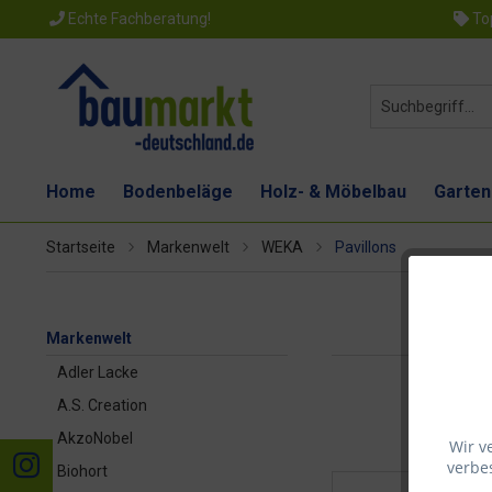
Echte Fachberatung!
Top
Home
Bodenbeläge
Holz- & Möbelbau
Garten
Startseite
Markenwelt
WEKA
Pavillons
Markenwelt
Adler Lacke
A.S. Creation
AkzoNobel
Wir v
verbes
Biohort