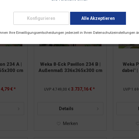
Versandkostenfrei
Versandkos
Konfigurieren
Alle Akzeptieren
önnen Ihre Einwilligungsentscheidungen jederzeit in Ihren Datenschutzeinstellungen ä
on 234 A |
Weka 8-Eck Pavillon 234 B |
Weka Pa
65x300 cm
Außenmaß 336x365x300 cm
dabei" 
4,79 € *
3.737,16 € *
UVP
4.749,00 €
UVP
1.69
Details
Merken