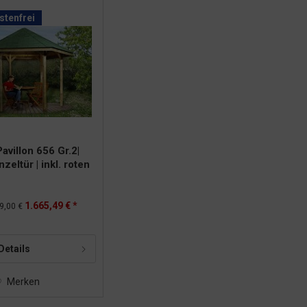
tenfrei
avillon 656 Gr.2|
nzeltür | inkl. roten
399x461x312 cm
1.665,49 € *
9,00 €
Details
Merken