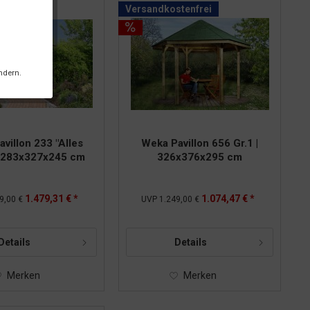
tenfrei
Versandkostenfrei
ndern.
villon 233 "Alles
Weka Pavillon 656 Gr.1 |
| 283x327x245 cm
326x376x295 cm
1.479,31 € *
1.074,47 € *
9,00 €
UVP
1.249,00 €
Details
Details
Merken
Merken