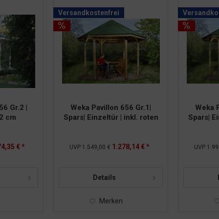
Versandkostenfrei
Versandkos
6 Gr.2 |
Weka Pavillon 656 Gr.1|
Weka P
2 cm
Spars| Einzeltür | inkl. roten
Spars| Ei
DS | 326x376x295 cm
DS | 
4,35 € *
1.278,14 € *
UVP
1.549,00 €
UVP
1.99
Details
Merken