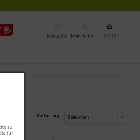
!
Merkzettel
Mein Konto
0,00 € *
Sortierung:
ite zu
Beliebtheit
die für