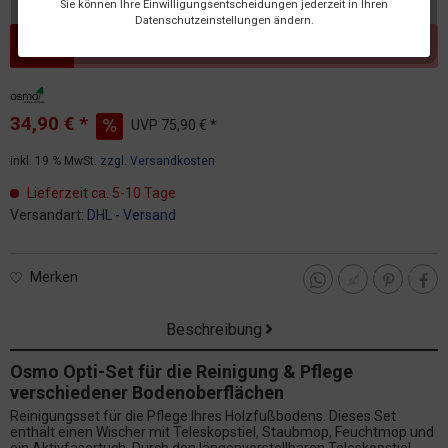
Sie können Ihre Einwilligungsentscheidungen jederzeit in Ihren
Datenschutzeinstellungen ändern.
Dieser Artikel steht derzeit nicht zur Verfügung!
34,90 € *
UVP
75,90 € *
inkl. 19 % MwSt.
zzgl. Versandkosten
Lieferzeit ca. 5-10 Tage
Versandart:
DHL - Versand
Merken
Beschreibung
Osmo Opti-Set für die Reinigung & Pflege
verschiedener Bodenoberflächen
Reinigungsset für die Pflege Ihres Holzfußbodens. Dieses Set
enthält einen Wischer mit Teleskopstiel, Staubmop, Feuchtmop und