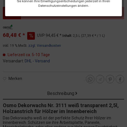
Sie können Ihre Einwilligungsentscheidungen jederzeit in Ihren
Datenschutzeinstellungen ändern.
Dieser Artikel steht derzeit nicht zur Verfügung!
68,48 € *
UVP
94,45 € *
Inhalt:
2,5 L (27,39 € * / 1 L)
inkl. 19 % MwSt.
zzgl. Versandkosten
Lieferzeit ca. 5-10 Tage
Versandart:
DHL - Versand
Merken
Beschreibung
Osmo Dekorwachs Nr. 3111 weiß transparent 2,5l,
Holzanstrich für Hölzer im Innenbereich
Das Dekorwachs weiß ist der perfekte Schutz Ihrer Hölzer im
Innenbereich. Schützen sie ihre Arbeitsplatte, Paneele,