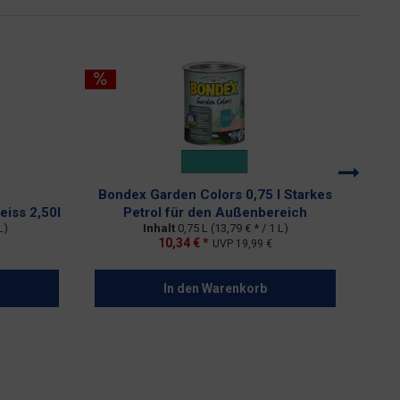
Bondex Garden Colors 0,75 l Starkes
Bond
eiss 2,50l
Petrol für den Außenbereich
L)
Inhalt
0,75 L
(13,79 € * / 1 L)
10,34 € *
UVP
19,99 €
In den
Warenkorb