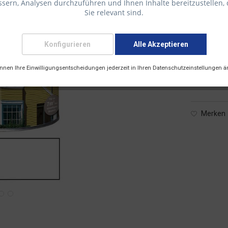
sern, Analysen durchzuführen und Ihnen Inhalte bereitzustellen, 
Sie relevant sind.
13,00 € 
Konfigurieren
Alle Akzeptieren
inkl. 19 % M
önnen Ihre Einwilligungsentscheidungen jederzeit in Ihren Datenschutzeinstellungen ä
Lieferze
Versandart
Merken