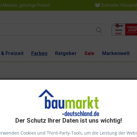
 Marken, günstige Preise!
Schneller Versand
 & Freizeit
Farben
Ratgeber
Sale
Markenwelt
Der Schutz Ihrer Daten ist uns wichtig!
Dies
erwenden Cookies und Third-Party-Tools, um die Leistung der Webs