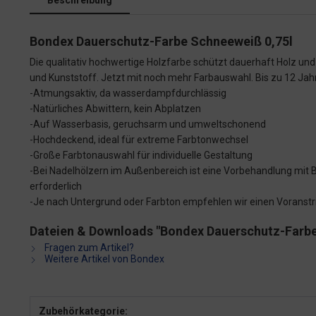
Beschreibung
Bondex Dauerschutz-Farbe Schneeweiß 0,75l
Die qualitativ hochwertige Holzfarbe schützt dauerhaft Holz un
und Kunststoff. Jetzt mit noch mehr Farbauswahl. Bis zu 12 Jah
-Atmungsaktiv, da wasserdampfdurchlässig
-Natürliches Abwittern, kein Abplatzen
-Auf Wasserbasis, geruchsarm und umweltschonend
-Hochdeckend, ideal für extreme Farbtonwechsel
-Große Farbtonauswahl für individuelle Gestaltung
-Bei Nadelhölzern im Außenbereich ist eine Vorbehandlung mit
erforderlich
-Je nach Untergrund oder Farbton empfehlen wir einen Voranstri
Dateien & Downloads "Bondex Dauerschutz-Farbe
Fragen zum Artikel?
Weitere Artikel von Bondex
Zubehörkategorie: