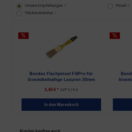
Unsere Empfehlungen
4
Pinsel
4
Flächenstreicher
1
Bondex Flachpinsel FillPro für
Bonde
lösemittelhaltige Lasuren 30mm
lösem
3,40 € *
UVP
5,19 €
In den
Warenkorb
Kunden kauften auch