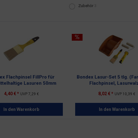
Zubehör
3
x Flachpinsel FillPro für
Bondex Lasur-Set 5 tlg. (F
ittelhaltige Lasuren 50mm
Flachpinsel, Lasurwal
4,40 € *
8,02 € *
UVP
7,29 €
UVP
10,39 €
In den
Warenkorb
In den
Warenkorb