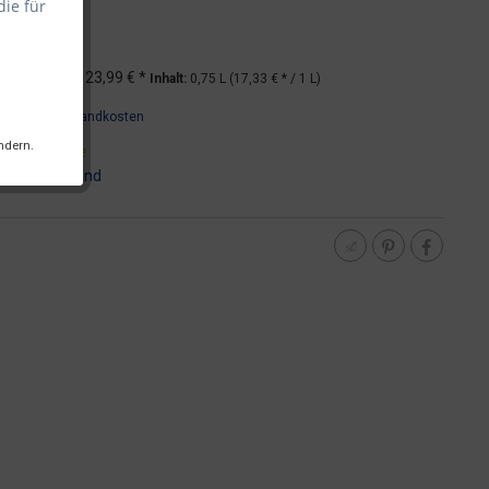
die für
*
UVP
23,99 € *
Inhalt:
0,75 L (17,33 € * / 1 L)
wSt.
zzgl. Versandkosten
ndern.
it 2 Werktage
:
DHL - Versand