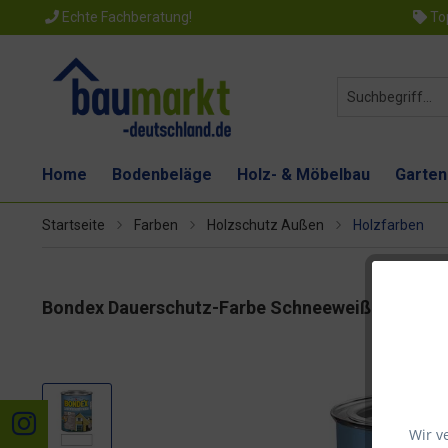
Echte Fachberatung!
Top
Home
Bodenbeläge
Holz- & Möbelbau
Garten
Startseite
Farben
Holzschutz Außen
Holzfarben
Bondex Dauerschutz-Farbe Schneeweiß 0,75l
Wir v