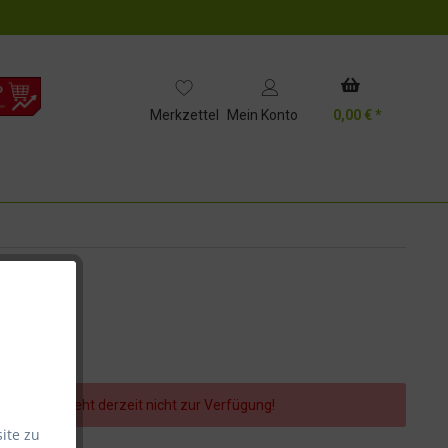
!
Merkzettel
Mein Konto
0,00 € *
er Artikel steht derzeit nicht zur Verfügung!
ite zu