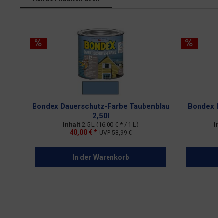
Bondex Dauerschutz-Farbe Taubenblau
Bondex 
2,50l
Inhalt
2,5 L
(16,00 € * / 1 L)
I
40,00 € *
UVP
58,99 €
In den
Warenkorb