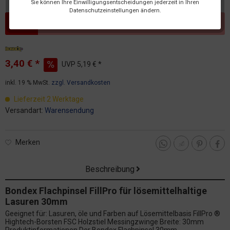
Sie können Ihre Einwilligungsentscheidungen jederzeit in Ihren
Datenschutzeinstellungen ändern.
Dieser Artikel steht derzeit nicht zur Verfügung!
3,40 € *
UVP
5,19 € *
inkl. 19 % MwSt.
zzgl. Versandkosten
Lieferzeit 2 Werktage
Versandart:
Warensendung
Merken
Beschreibung
Bondex Flachpinsel FillPro für lösemittelhaltige
Lasuren 30mm
Geeignet für: Lasuren, öle und Farben auf Lösemittelbasis FillPro ®
Hightech-Borsten FSC Holzstiel Messingzwinge Breite: 30mm