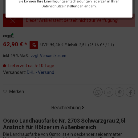
Sie können Ihre Einwilligungsentscheidungen jederzeit in Ihren
Datenschutzeinstellungen ändern.
Dieser Artikel steht derzeit nicht zur Verfügung!
62,90 € *
UVP
94,45 € *
Inhalt:
2,5 L (25,16 € * / 1 L)
inkl. 19 % MwSt.
zzgl. Versandkosten
Lieferzeit ca. 5-10 Tage
Versandart:
DHL - Versand
Merken
Beschreibung
Osmo Landhausfarbe Nr. 2703 Schwarzgrau 2,5l
Anstrich für Hölzer im Außenbereich
Die Landhausfarbe von Osmo ist ein deckender seidenmatter